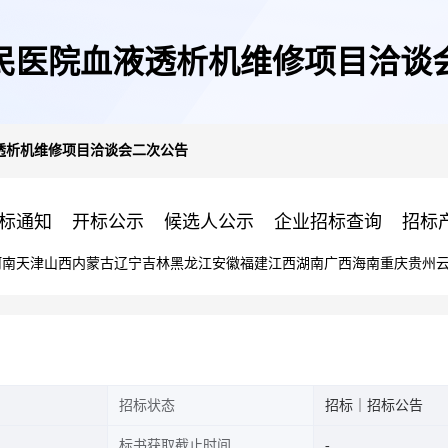
民医院血液透析机维修项目洽谈
透析机维修项目洽谈会二次公告
标通知
开标公示
候选人公示
企业招标查询
招标
河南
天津
山西
内蒙古
辽宁
吉林
黑龙江
安徽
福建
江西
湖南
广西
海南
重庆
贵州
招标状态
招标｜招标公告
标书获取截止时间