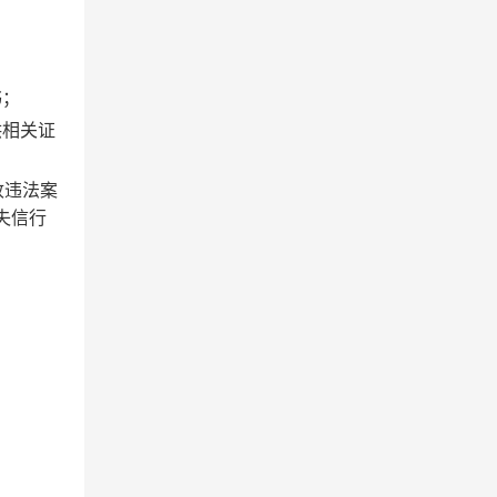
书；
供相关证
收违法案
失信行