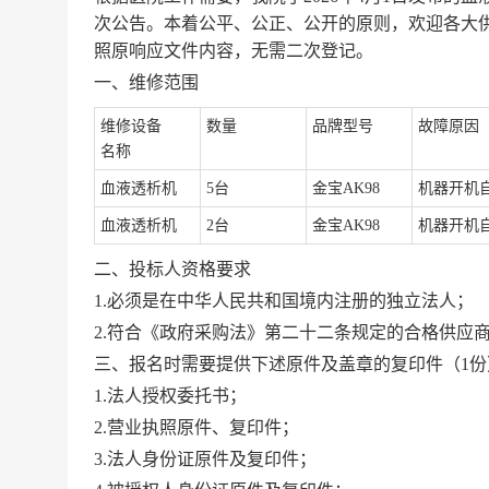
次公告。本着公平、公正、公开的原则，欢迎各大
照原响应文件内容，无需二次登记。
一、维修范围
维修设备
数量
品牌型号
故障原因
名称
血液透析机
5
台
金宝
AK98
机器开机
血液透析机
2
台
金宝
AK98
机器开机
二
、投标人资格要求
1.
必须是在中华人民共和国境内注册的独立法人；
2.
符合《政府采购法》第二十二条规定的合格供应
三、报名时需要提供下述原件及盖章的复印件（
1
份
1.
法人授权委托书；
2.
营业执照原件、复印件；
3.
法人身份证原件及复印件；