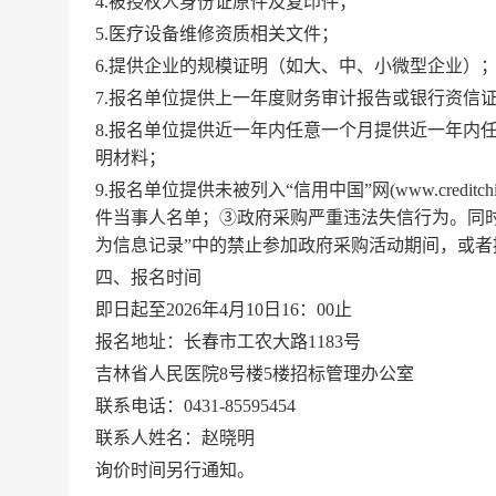
4.
被授权人身份证原件及复印件；
5.
医疗设备维修资质相关文件；
6.
提供企业的规模证明（如大、中、小微型企业）
7.
报名单位提供上一年度财务审计报告或银行资信
8.
报名单位提供近一年内任意一个月提供近一年内
明材料；
9.
报名单位提供未被列入“信用中国”网
(www.creditchi
件当事人名单；③政府采购严重违法失信行为。同
为信息记录”中的禁止参加政府采购活动期间，或者
四、报名时间
即日起至
2026
年
4
月
10
日
16
：
00
止
报名地址：长春市工农大路
1183
号
吉林省人民医院
8
号楼
5
楼招标管理办公室
联系电话：
0431-85595454
联系人姓名：赵晓明
询价时间另行通知。