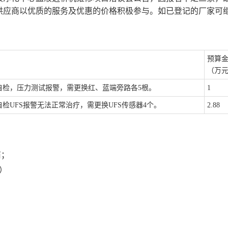
供应商以优质的服务及优惠的价格积极参与。如已登记的厂家可
预算
（万
自检，压力测试报警，需更换红、蓝端旁路各
5
根。
1
自检
UFS
报警无法正常治疗，需更换
UFS
传感器
4
个。
2.88
商；
）