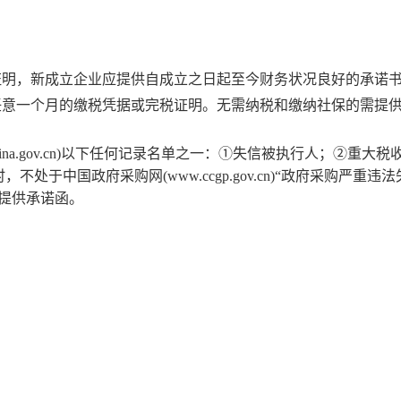
；
证明，新成立企业应提供自成立之日起至今财务状况良好的承诺
任意一个月的缴税凭据或完税证明。无需纳税和缴纳社保的需提
na.gov.cn)
以下任何记录名单之一：①失信被执行人；②重大税
时，不处于中国政府采购网
(www.ccgp.gov.cn)
“政府采购严重违法
提供承诺函。