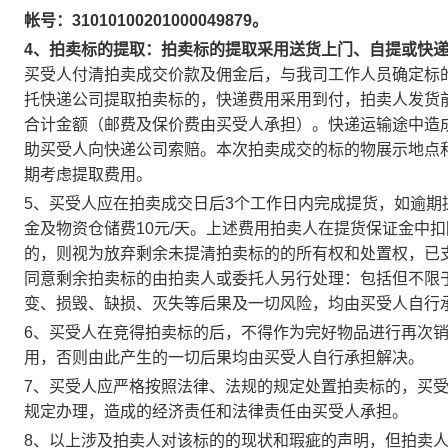
帐号：31010100201000049879。
4、拍卖标的提取：拍卖标的提取采用送货上门、自提或快
买受人付清拍卖成交价款及佣金后，与我司工作人员确定标
托快递公司提取拍卖标的，快递费用采用到付，拍卖人发货
合计金额（邮费及保价费由买受人承担）。快递运输途中造
助买受人向快递公司索赔。本次拍卖成交的标的物展示地点
期考虑提取费用。
5、买受人应在拍卖成交日后3个工作日内完成提货，如逾期
金及物资仓储费10元/天。上述费用拍卖人在提货保证金中
的，则视为放弃剩余未提清拍卖标的的所有权和处置权，已
同意剩余拍卖标的由拍卖人或委托人另行处理：包括但不限
变、损毁、缺损、灭失等后果及一切风险，均由买受人自行
6、买受人在竞得拍卖标的后，不得作为完好物品进行再次
用，否则由此产生的一切后果均由买受人自行承担解决。
7、买受人应严格按照法律、法规的规定处置拍卖标的，买
规定办理，造成的经济责任和法律责任由买受人承担。
8、以上涉及拍卖人对该标的的现状和瑕疵的声明，但拍卖