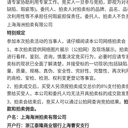
请专家协助利用专家工作。竞买人一旦参与竞拍，即视为对
缺陷、瑕疵等)。委托人、拍卖人对拍卖标的品牌、品名、
次利用性等不承担任何瑕疵担保责任。委托人、拍卖人不负
上海海洲拍卖有限公司
特别规定
参加本次拍卖活动的当事人，请仔细阅读本公司网络拍卖会
1、本次拍卖提供网络图片展示（公拍网）及现场展示。拍
进行看样、鉴别、咨询，慎重决定竞买行为，必要时应请专
卖标的现状已全面了解清楚，并接受标的一切现状(包括缺陷
量、质量、规格、真伪、安全性、完好性、完整性、再次利
的商检、安检、检测、权利变更登记等事宜。
2、拍卖成交后，买受人另须按拍卖成交总价的8%支付拍卖
票给买受人，本公司和委托人均无法开具拍卖标的成交款发
3、拍卖会结束后，竞买人可以通过公拍网查询竞拍结果。
拍
款和拍卖佣金。
户名：上海海洲拍卖有限公司
开户行：浙江泰隆商业银行上海曹安支行