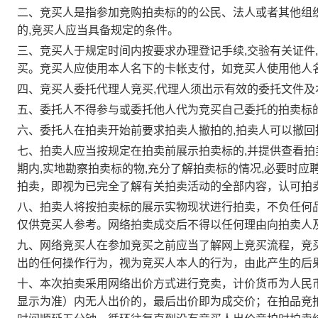
二、竞买人是指参加竞购拍卖标的的公民、法人或者其他组
的,竞买人应当具备规定的条件。
三、竞买人于规定时间内按要求办理登记手续,交验有关证件,
买。竞买人应使用本人名下的卡帐支付，如竞买人使用他人
四、竞买人委托代理人竞买,代理人须出示有效的委托文件
五、委托人不得参与或委托他人代为竞买自己委托的拍卖标
六、委托人在拍卖开始前要求拍卖人撤拍的,拍卖人可以撤回
七、拍卖人应当按规定在拍卖前展示拍卖标的,并提供查看
期内,实地勘察拍卖标的物,充分了解拍卖标的情况,必要时应
拍卖，即视为已完全了解有关拍卖活动的全部内容，认可拍
八、拍卖人将按拍卖标的展示实物现状进行拍卖，不负任何
仅供竞买人参考。网络拍卖成交后不得以任何理由向拍卖人
九、网络竞买人在参加竞买之前应当了解网上竞买流程，竞
出的任何操作行为，视为竞买人本人的行为，由此产生的后
十、本次拍卖采用网络出价方式进行竞卖，计价货币为人民
显示为准）内无人出价的，最后出价即为成交价；在拍品竞