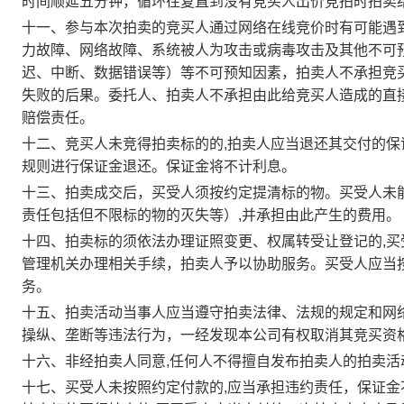
时间顺延五分钟，循环往复直到没有竞买人出价竞拍时拍卖
十一、参与本次拍卖的竞买人通过网络在线竞价时有可能遇
力故障、网络故障、系统被人为攻击或病毒攻击及其他不可
迟、中断、数据错误等）等不可预知因素，拍卖人不承担竞
失败的后果。委托人、拍卖人不承担由此给竞买人造成的直
赔偿责任。
十二、竞买人未竞得拍卖标的的,拍卖人应当退还其交付的
规则进行保证金退还。保证金将不计利息。
十三、拍卖成交后，买受人须按约定提清标的物。买受人未
责任包括但不限标的物的灭失等）,并承担由此产生的费用。
十四、拍卖标的须依法办理证照变更、权属转受让登记的,买
管理机关办理相关手续，拍卖人予以协助服务。买受人应当
务。
十五、拍卖活动当事人应当遵守拍卖法律、法规的规定和网络
操纵、垄断等违法行为，一经发现本公司有权取消其竞买资
十六、非经拍卖人同意,任何人不得擅自发布拍卖人的拍卖活
十七、买受人未按照约定付款的,应当承担违约责任，保证金