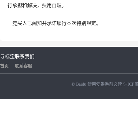
行承担和解决，费用自理。
竞买人已阅知并承诺履行本次特别规定。
寻标宝
联系我们
首页
联系客服
© Baidu
使用爱番番前必读
沪ICP备
NEW
HOT