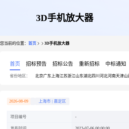
3D手机放大器
您当前的位置：
首页
3D手机放大器
首页
招标预告
招标公告
重新招标
中标通知
省份地区：
北京
广东
上海
江苏
浙江
山东
湖北
四川
河北
河南
天津
山
2026-08-09
上海市
|
嘉定区
项目编号
发布时间
2023-07-06 00:00:00