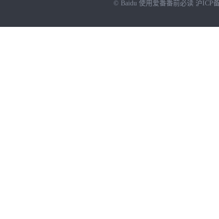
© Baidu
使用爱番番前必读
沪ICP备
NEW
HOT
暂时没有搜索结果…