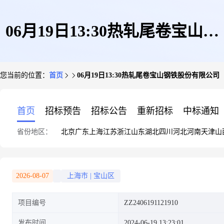
06月19日13:30热轧尾卷宝山钢
您当前的位置：
首页
06月19日13:30热轧尾卷宝山钢铁股份有限公司
铁股份有限公司
首页
招标预告
招标公告
重新招标
中标通知
省份地区：
北京
广东
上海
江苏
浙江
山东
湖北
四川
河北
河南
天津
山
2026-08-07
上海市
|
宝山区
项目编号
ZZ2406191121910
发布时间
2024-06-19 13:23:01