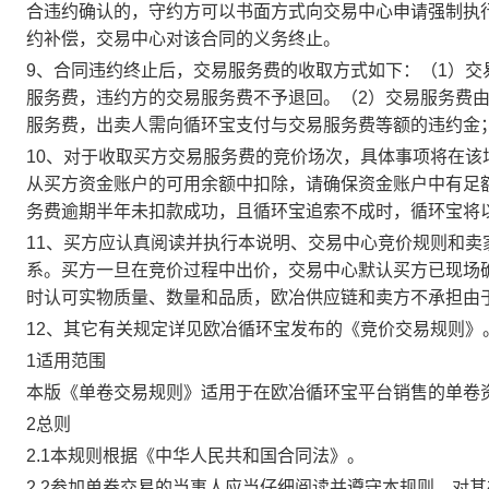
合违约确认的，守约方可以书面方式向交易中心申请强制执
约补偿，交易中心对该合同的义务终止。
9、合同违约终止后，交易服务费的收取方式如下：（1）
服务费，违约方的交易服务费不予退回。（2）交易服务费
服务费，出卖人需向循环宝支付与交易服务费等额的违约金
10、对于收取买方交易服务费的竞价场次，具体事项将在
从买方资金账户的可用余额中扣除，请确保资金账户中有足
务费逾期半年未扣款成功，且循环宝追索不成时，循环宝将
11、买方应认真阅读并执行本说明、交易中心竞价规则和
系。买方一旦在竞价过程中出价，交易中心默认买方已现场
时认可实物质量、数量和品质，欧冶供应链和卖方不承担由
12、其它有关规定详见欧冶循环宝发布的《竞价交易规则》
1适用范围
本版《单卷交易规则》适用于在欧冶循环宝平台销售的单卷
2总则
2.1本规则根据《中华人民共和国合同法》。
2.2参加单卷交易的当事人应当仔细阅读并遵守本规则，对