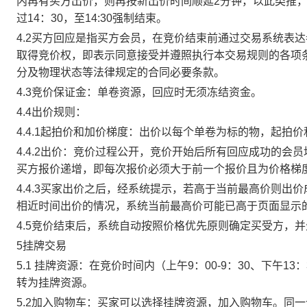
内再有买方出价，则再按新出价时间顺延2分钟，以此类推
过14：30，至14:30强制结束。
4.2买方回应是指买方会员，在竞价结束前通过交易系统表
取得竞价权，即表示同意接受并遵照执行本交易规则的各项
分及物理状态等法律规定的合同必要条款。
4.3竞价保证金：单卷资源，回应时无须冻结资金。
4.4出价规则：
4.4.1起拍价和加价梯度：出价以每个单卷为标的物，起拍
4.4.2出价：竞价过程公开，竞价开始后所有回应成功的
买方报价递增，即每次报价必须大于前一个报价且为价格梯
4.4.3买家出价之后，经系统提示，若高于当前最高价则
相近时间出价的情况，系统当前最高价可能已高于页面显示
4.5竞价结束后，系统自动按照价格优先原则确定买受方，
5挂牌交易
5.1 挂牌资源：在竞价时间内（上午9：00-9：30、下午1
转为挂牌资源。
5.2加入购物车：买家可以选择挂牌资源，加入购物车。同