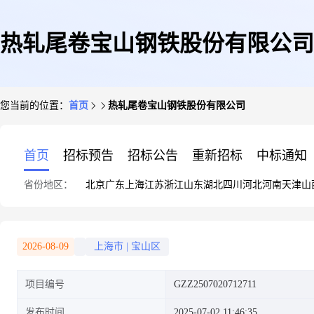
热轧尾卷宝山钢铁股份有限公司
您当前的位置：
首页
热轧尾卷宝山钢铁股份有限公司
首页
招标预告
招标公告
重新招标
中标通知
省份地区：
北京
广东
上海
江苏
浙江
山东
湖北
四川
河北
河南
天津
山
2026-08-09
上海市
|
宝山区
项目编号
GZZ2507020712711
发布时间
2025-07-02 11:46:35