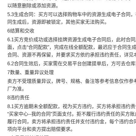
以随意删除或添加资源。
5.3生成合同：买方可以选择购物车中的资源生成电子合同
同生成后，资源即被锁定，其他买家无法购买。
6结算和交收
6.1买方竞价成功或选择挂牌资源生成电子合同后，此时合同
面，点击“合同配款”，完成在线全额配款，最迟应于合同生成当
合同、资源不再保留，并要求买方依约承担违约责任，详见
6.2合同生效后，买家需在交易平台创建提单后，方可去仓
7数量、重量异议处理
卖方不受理质量异议，牌号、规格、备注等参考信息仅作参
厂为准。
8违约责任
8.1买方逾期未全额配款，视为买方违约，买方将承担违约
“买家中心--我的合同”页面支付。拒不履行违约责任的买
履行合同，卖方将承担违约责任并支付违约金，每个违约合同
项向平台和卖方提出赔偿要求。