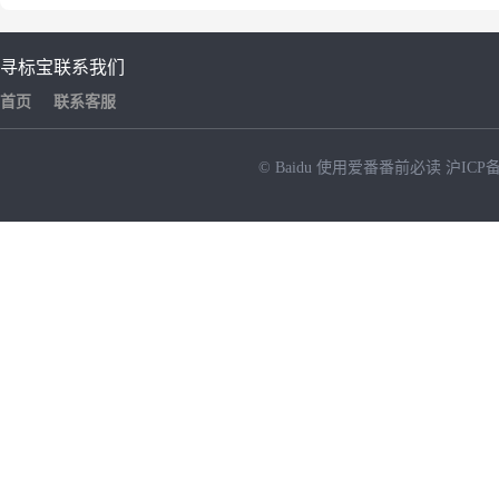
寻标宝
联系我们
首页
联系客服
© Baidu
使用爱番番前必读
沪ICP备
NEW
HOT
暂时没有搜索结果…