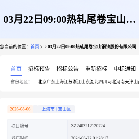
03月22日09:00热轧尾卷宝山钢
您当前的位置：
首页
03月22日09:00热轧尾卷宝山钢铁股份有限公司
铁股份有限公司
首页
招标预告
招标公告
重新招标
中标通知
省份地区：
北京
广东
上海
江苏
浙江
山东
湖北
四川
河北
河南
天津
山
2026-08-06
上海市
|
宝山区
项目编号
ZZ2403212120724
发布时间
2024-03-22 01:28:17