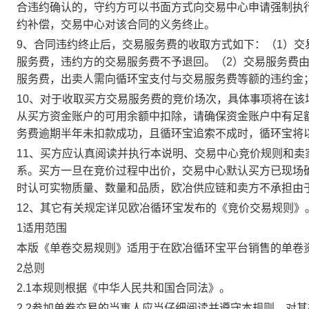
合违约确认的，守约方可以书面方式向交易中心申请强制执
约补偿，交易中心对该合同的义务终止。
9、合同违约终止后，交易服务费的收取方式如下：（1）
服务费，违约方的交易服务费不予退回。（2）交易服务费
服务费，出卖人需向循环宝支付与交易服务费等额的违约金
10、对于收取买方交易服务费的竞价场次，具体事项将在
从买方资金账户的可用余额中扣除，请确保资金账户中有足
务费逾期半年未扣款成功，且循环宝追索不成时，循环宝将
11、买方应认真阅读并执行本说明、交易中心竞价规则和
系。买方一旦在竞价过程中出价，交易中心默认买方已现场
时认可实物质量、数量和品质，欧冶供应链和卖方不承担由
12、其它有关规定详见欧冶循环宝发布的《竞价交易规则》
1适用范围
本版《单卷交易规则》适用于在欧冶循环宝平台销售的单卷
2总则
2.1本规则根据《中华人民共和国合同法》。
2.2参加单卷交易的当事人应当仔细阅读并遵守本规则，对