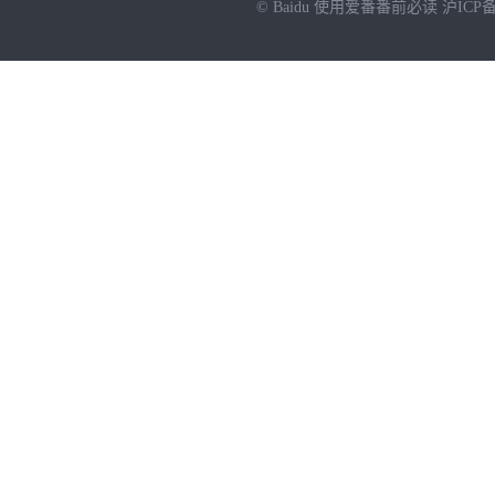
© Baidu
使用爱番番前必读
沪ICP备
NEW
HOT
暂时没有搜索结果…