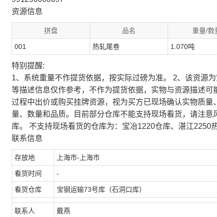
资源信息
拼盘
品名
重量/数
001
热轧尾卷
1.070吨
特别提醒:
1、系统重量不作提货依据，按实际过磅为准。 2、该资源
等描述信息仅作参考，不作为提货依据，实物与资源描述可
过程中出价或购买挂牌资源，视为买方已现场确认实物质量
量、数量和品质。目前部分仓库不能支持现场看货，请注意
库。 不支持现场看货的仓库为：宝冶1220仓库、湛江2250
联系信息
存放地
上海市-上海市
看货时间
-
看货仓库
宝钢运输73号库（石洞口库）
联系人
戴燕