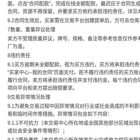
面，点击“合同配款”，完成在线全额配款，最迟应于合同生成当
合同、资源不再保留，并要求买方依约承担违约责任，详见
6.2合同生效后，买家需在交易平台创建提单后，方可去仓
7数量、重量异议处理
卖方不受理质量异议，牌号、规格、备注等参考信息仅作参
厂为准。
8违约责任
8.1买方逾期未全额配款，视为买方违约，买方将承担违约
“买家中心--我的合同”页面支付。拒不履行违约责任的买
履行合同，卖方将承担违约责任并支付违约金，每个违约合同
项向平台和卖方提出赔偿要求。
9交易异常情况处理
9.1为避免交易过程中因异常情况对行业或社会造成的不利
易和临时闭市等措施。异常情况包含如下内容：
9.1.1不可抗力（本交易中心所在地或全国其他部分区域
或社会安全事件等情形）；
9.1.2意外事件（本交易中心所在地发生火灾或电力供应出