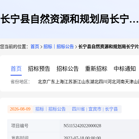
长宁县自然资源和规划局长宁片
您当前的位置：
首页
招标｜招标公告
长宁县自然资源和规划局长宁片
区、双河片区乡镇级国土空间规
首页
招标预告
招标公告
重新招标
中标通知
省份地区：
北京
广东
上海
江苏
浙江
山东
湖北
四川
河北
河南
天津
山
划编制服务项目竞争性磋商公告
2026-08-09
招标｜招标公告
四川省
|
宜宾市
|
长宁县
项目编号
N5115242022000028
发布时间
2022-07-18 00:00:00