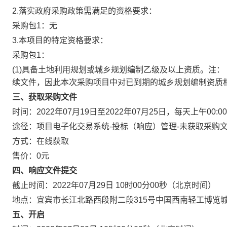
2.落实政府采购政策需满足的资格要求：
采购包1：无
3.本项目的特定资格要求：
采购包1：
(1)具备土地利用规划或城乡规划编制乙级及以上资质。注：（
续文件，因此本次采购项目中对已到期的城乡规划编制资质
三、获取采购文件
时间：
2022年07月19日
至
2022年07月25日
，每天上午
00:00
途径：
项目电子化交易系统-投标（响应）管理-未获取采购
方式：
在线获取
售价：
0元
四、响应文件提交
截止时间：
2022年07月29日 10时00分00秒
（北京时间）
地点：
宜宾市长江北路西段附二段315号中国西南轻工博览城2
五、开启