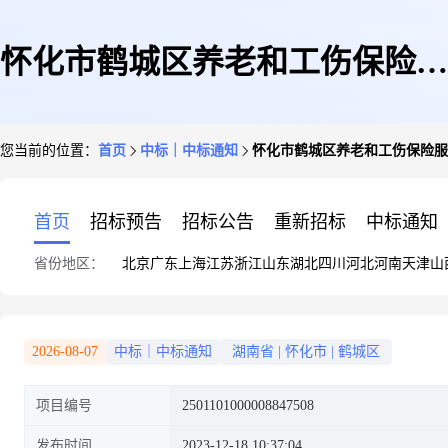
怀化市鹤城区养老和工伤保险服
您当前的位置：
首页
中标｜中标通知
怀化市鹤城区养老和工伤保险服
务中心关于综合零售服务的网上
首页
招标预告
招标公告
重新招标
中标通知
省份地区：
北京
广东
上海
江苏
浙江
山东
湖北
四川
河北
河南
天津
山
超市采购项目成交公告
2026-08-07
中标｜中标通知
湖南省
|
怀化市
|
鹤城区
项目编号
2501101000008847508
发布时间
2023-12-18 10:37:04