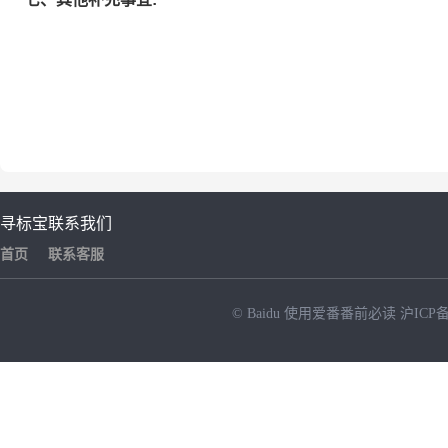
寻标宝
联系我们
首页
联系客服
© Baidu
使用爱番番前必读
沪ICP备
NEW
HOT