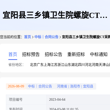
宜阳县三乡镇卫生院螺旋CT采
您当前的位置：
首页
中标｜合同公告
宜阳县三乡镇卫生院螺旋CT采
购项目
首页
招标预告
招标公告
重新招标
中标通知
省份地区：
北京
广东
上海
江苏
浙江
山东
湖北
四川
河北
河南
天津
山
2026-08-09
中标｜合同公告
河南省
|
洛阳市
|
宜阳县
项目编号
2023-04-64
发布时间
2024-03-08 11:01:35