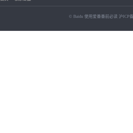
© Baidu
使用爱番番前必读
沪ICP备
NEW
HOT
暂时没有搜索结果…