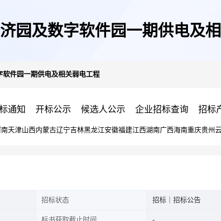
济园及数字软件园一期供电及相
字软件园一期供电及相关弱电工程
标通知
开标公示
候选人公示
企业招标查询
招标
河南
天津
山西
内蒙古
辽宁
吉林
黑龙江
安徽
福建
江西
湖南
广西
海南
重庆
贵州
招标状态
招标｜招标公告
标书获取截止时间