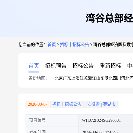
湾谷总部经
您当前的位置：
首页
招标｜招标公告
湾谷总部经济园及数
首页
招标预告
招标公告
重新招标
中
省份地区：
北京
广东
上海
江苏
浙江
山东
湖北
四川
河北
2026-08-07
招标｜招标公告
安徽省
|
芜湖市
项目编号
WH072FJ24SG296301
发布时间
2024-09-06 14:50:48