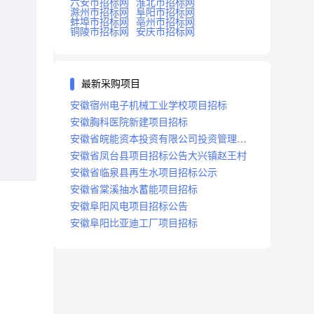
六安市招标网
淮北市招标网
滁州市招标网
阜阳市招标网
蚌埠市招标网
亳州市招标网
铜陵市招标网
安庆市招标网
最新采购项目
安徽宿州电子机械工业学校项目招标
安徽胸科医院新建项目招标
安徽省皖能资本投资有限公司投资管理系
统建设项目招标
安徽省凤台县项目招标公告大兴镇赵王村
安徽省临泉县再生水项目招标公示
安徽省棠溪抽水蓄能项目招标
安徽阜阳风电项目招标公告
安徽阜阳比亚迪工厂项目招标