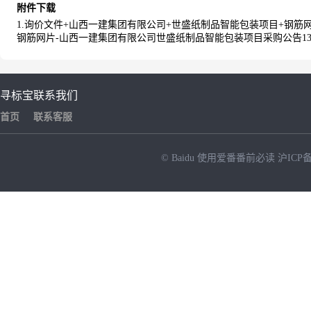
附件下载
1.询价文件+山西一建集团有限公司+世盛纸制品智能包装项目+钢筋网片+
钢筋网片-山西一建集团有限公司世盛纸制品智能包装项目采购公告13d1cc92ab89
寻标宝
联系我们
首页
联系客服
© Baidu
使用爱番番前必读
沪ICP备
NEW
HOT