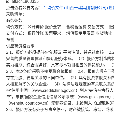
id=attach1968335
点击查看公告内容：
1.询价文件+山西一建集团有限公司+世盛
采购清单：
商务条款
询价方式： 公开询价
报价要求： 含税含运费
交易方式： 账
支付方式： 银行转账
发票要求： 增值税专用发票
收货地址
东侧
供应商资格要求
2.1、报价方必须提前在“筑服云”平台注册，并通过审核。 
完善的质量管理体系和售后服务体系。 （2）报价方制造的
实力雄厚，综合服务好，具有与本项目相应的供货能力。 （
2.3、本次询价采购不接受联合体报价。 2.4、报价方具有
存在控股、管理关系的不同单位。 （2）具有投资参股关系
人相互兼职的关联企业。 （4）法律法规规定的有关联关系的
被“信用中国”（www.creditchina.gov.cn）列入“
单”，未被“国家企业信用信息公示系统”（www.gsxt.gov.
（wenshu.court.gov.cn）无犯罪记录，未被列入
2.6、报价方没有处于被责令停业，财产被接管、冻结，或破产