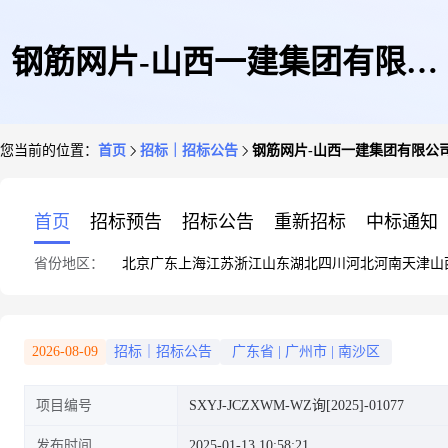
钢筋网片-山西一建集团有限公
您当前的位置：
首页
招标｜招标公告
钢筋网片-山西一建集团有限公
司世盛纸制品智能包装项目采购
首页
招标预告
招标公告
重新招标
中标通知
省份地区：
北京
广东
上海
江苏
浙江
山东
湖北
四川
河北
河南
天津
山
2026-08-09
招标｜招标公告
广东省
|
广州市
|
南沙区
项目编号
SXYJ-JCZXWM-WZ询[2025]-01077
发布时间
2025-01-13 10:58:21