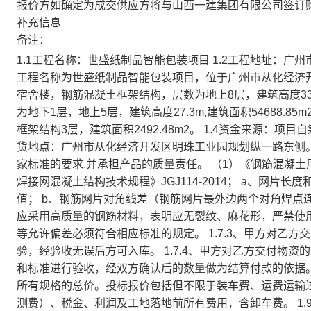
报价方如确定为成交供应方将与山西一建集团有限公司签订
补充信息
备注：
1.1工程名称：世盛纸制品智能包装项目 1.2工程地址：广
工程名称为世盛纸制品智能包装项目，位于广州市从化经济
宿舍楼，钢筋混凝土框架结构，层数为地上8层，建筑高度33m,
为地下1层，地上5层，建筑高度27.3m,建筑面积54688.85m2
框架结构3层，建筑面积2492.48m2。 1.4资金来源：项目自筹。
货地点：广州市从化经济开发区明珠工业园规划纵一路东侧。 1
家标准的要求,并承担产品的质量责任。 （1）《钢筋混凝土用钢第
焊接网混凝土结构技术规程》JGJ114-2014； a、网片长
值； b、钢筋网片对角线差（钢筋网片最外边两个对角焊点连
应采用高质量的钢筋材料，表明应无裂纹、麻花形，严禁使用焊
等允许偏差必须符合相应标准的规定。 1.7.3、甲方对乙
验，经验收无误后方可入库。 1.7.4、甲方对乙方交付物
和标准进行验收，经双方确认后的数量做为结算付款的依据。
所有规格的总价。投标报价包括但不限于装车费、运费运输
测费）、税金、利润及工地落地前所有费用，含卸车费。 1