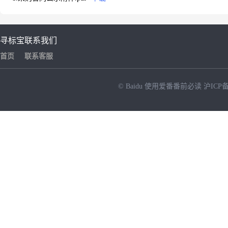
寻标宝
联系我们
首页
联系客服
© Baidu
使用爱番番前必读
沪ICP备
NEW
HOT
暂时没有搜索结果…