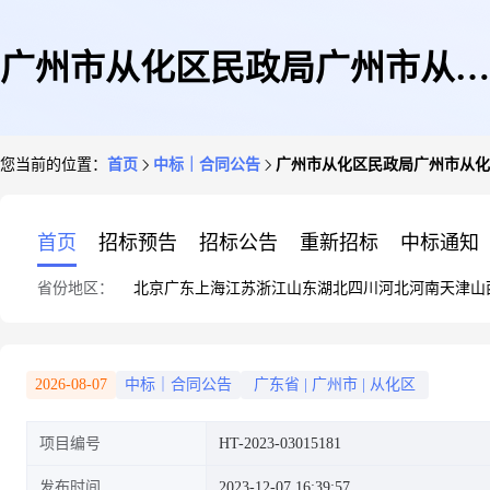
广州市从化区民政局广州市从化
您当前的位置：
首页
中标｜合同公告
广州市从化区民政局广州市从化
区民政局复印纸集采商品直接订
首页
招标预告
招标公告
重新招标
中标通知
省份地区：
北京
广东
上海
江苏
浙江
山东
湖北
四川
河北
河南
天津
山
购采购合同的合同公告
2026-08-07
中标｜合同公告
广东省
|
广州市
|
从化区
项目编号
HT-2023-03015181
发布时间
2023-12-07 16:39:57