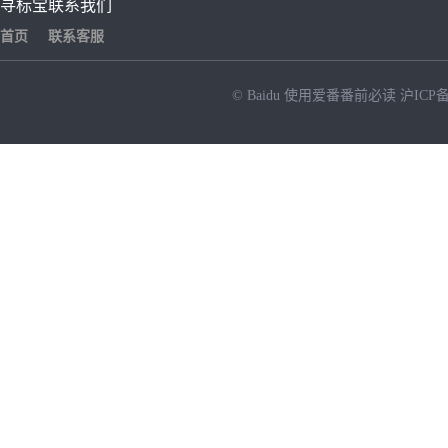
寻标宝
联系我们
首页
联系客服
© Baidu
使用爱番番前必读
沪ICP备
NEW
HOT
暂时没有搜索结果…