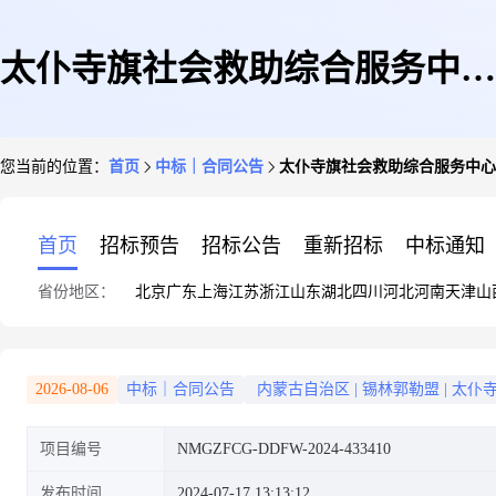
太仆寺旗社会救助综合服务中心
您当前的位置：
首页
中标｜合同公告
太仆寺旗社会救助综合服务中心
太仆寺旗社会救助综合服务中心
首页
招标预告
招标公告
重新招标
中标通知
省份地区：
北京
广东
上海
江苏
浙江
山东
湖北
四川
河北
河南
天津
山
车辆加油服务定点服务采购合同
2026-08-06
中标｜合同公告
内蒙古自治区
|
锡林郭勒盟
|
太仆
项目编号
NMGZFCG-DDFW-2024-433410
政府采购合同公告
发布时间
2024-07-17 13:13:12