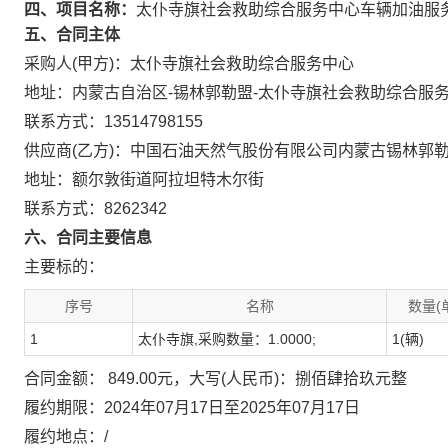
四、项目名称：
太仆寺旗社会救助综合服务中心车辆加油服
五、合同主体
采购人(甲方)：太仆寺旗社会救助综合服务中心
地址：内蒙古自治区-锡林郭勒盟-太仆寺旗社会救助综合服
联系方式：13514798155
供应商(乙方)：中国石油天然气股份有限公司内蒙古锡林郭
地址：额尔敦街道阿拉坦特木尔街
联系方式：8262342
六、合同主要信息
主要标的：
序号
名称
数量(
1
太仆寺旗,采购数量：1.0000;
1(辆)
合同金额： 849.00元，大写(人民币)：捌佰肆拾玖元整
履约期限：2024年07月17日至2025年07月17日
履约地点：/