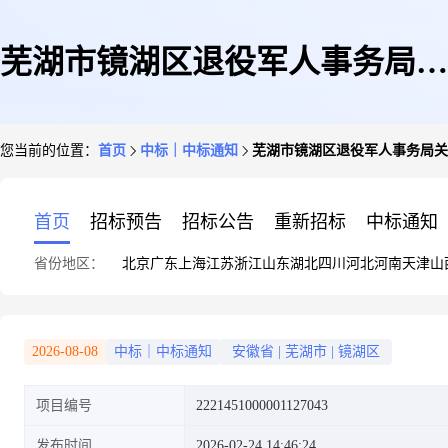
芜湖市镜湖区退役军人事务局关
您当前的位置：
首页
中标｜中标通知
芜湖市镜湖区退役军人事务局关
于文化艺术类的网上超市采购项
首页
招标预告
招标公告
重新招标
中标通知
省份地区：
北京
广东
上海
江苏
浙江
山东
湖北
四川
河北
河南
天津
山
目成交公告
2026-08-08
中标｜中标通知
安徽省
|
芜湖市
|
镜湖区
项目编号
2221451000001127043
发布时间
2026-02-24 14:46:24