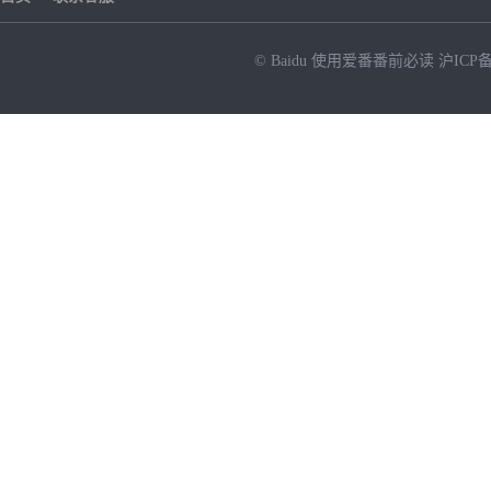
© Baidu
使用爱番番前必读
沪ICP备
NEW
HOT
暂时没有搜索结果…