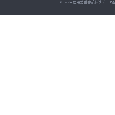
© Baidu
使用爱番番前必读
沪ICP备
NEW
HOT
暂时没有搜索结果…