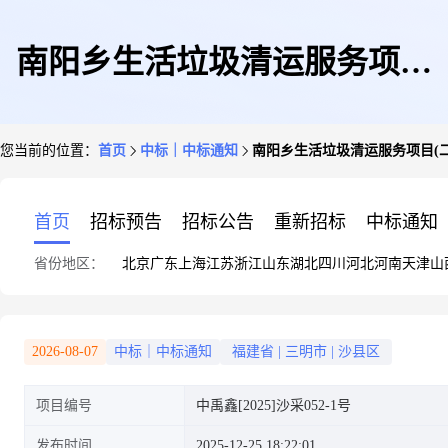
南阳乡生活垃圾清运服务项目
您当前的位置：
首页
中标｜中标通知
南阳乡生活垃圾清运服务项目(
(二次)中标结果公示
首页
招标预告
招标公告
重新招标
中标通知
省份地区：
北京
广东
上海
江苏
浙江
山东
湖北
四川
河北
河南
天津
山
2026-08-07
中标｜中标通知
福建省
|
三明市
|
沙县区
项目编号
中禹鑫[2025]沙采052-1号
发布时间
2025-12-25 18:22:01