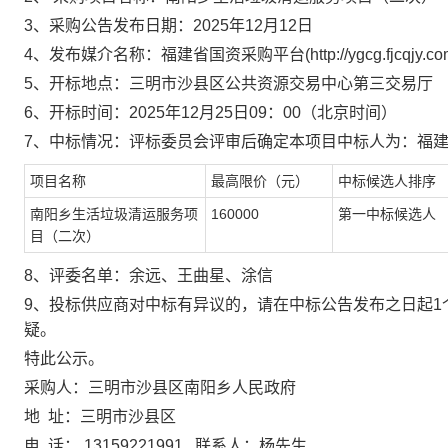
3
、
采购
公告
发布日期：
2025年
12
月
12
日
4
、发布媒介名称：福建省国资采购平台
(http://ygcg.fjcqjy.co
5
、开标地点：三明市沙县区公共资源交易中心
第三交易
厅
6
、开标时间：
2025年
12
月
25
日
09
：
0
0（北京时间）
7
、中标情况：评标委员会评审后确定本项目中标人为
：福
项目
名称
最高限价（元）
中标候选人排序
南阳乡生活垃圾清运服务项
160000
第一中标候选人
目（二次）
8、评委名单：余远、王曲星、涂信
9、
投标供应商对中标有异议的，请在中标公告发布之日起
1
疑。
特此公
示
。
采购人：
三明市沙县区南阳乡人民政府
地
址：
三明市沙县区
电
话：
13159221991
联系人：
杨先生