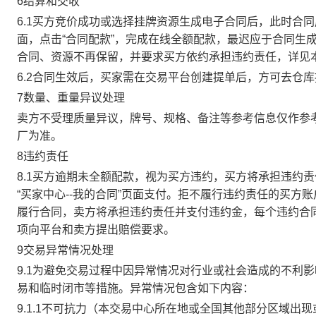
6结算和交收
6.1买方竞价成功或选择挂牌资源生成电子合同后，此时合同
面，点击“合同配款”，完成在线全额配款，最迟应于合同生成当
合同、资源不再保留，并要求买方依约承担违约责任，详见
6.2合同生效后，买家需在交易平台创建提单后，方可去仓
7数量、重量异议处理
卖方不受理质量异议，牌号、规格、备注等参考信息仅作参
厂为准。
8违约责任
8.1买方逾期未全额配款，视为买方违约，买方将承担违约
“买家中心--我的合同”页面支付。拒不履行违约责任的买
履行合同，卖方将承担违约责任并支付违约金，每个违约合同
项向平台和卖方提出赔偿要求。
9交易异常情况处理
9.1为避免交易过程中因异常情况对行业或社会造成的不利
易和临时闭市等措施。异常情况包含如下内容：
9.1.1不可抗力（本交易中心所在地或全国其他部分区域