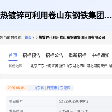
热镀锌可利用卷山东钢铁集团日
您当前的位置：
首页
热镀锌可利用卷山东钢铁集团日照有限公司
照有限公司
首页
招标预告
招标公告
重新招标
中标通知
省份地区：
北京
广东
上海
江苏
浙江
山东
湖北
四川
河北
河南
天津
山
2026-08-06
山东省
|
日照市
|
东港区
项目编号
GZS2503250810042
发布时间
2025-03-25 10:47:31