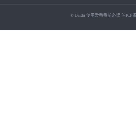
© Baidu
使用爱番番前必读
沪ICP备
NEW
HOT
暂时没有搜索结果…