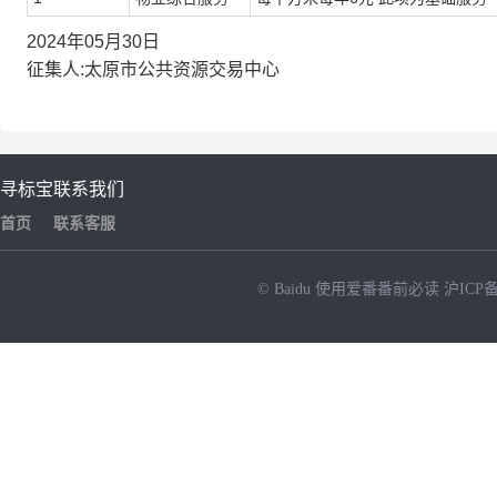
2024年05月30日
征集人:太原市公共资源交易中心
寻标宝
联系我们
首页
联系客服
© Baidu
使用爱番番前必读
沪ICP备
NEW
HOT