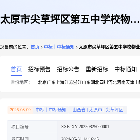
太原市尖草坪区第五中学校物业
您当前的位置：
首页
中标｜中标通知
太原市尖草坪区第五中学校物业
管理服务二次竞价项目结果公告
首页
招标预告
招标公告
重新招标
中标通知
省份地区：
北京
广东
上海
江苏
浙江
山东
湖北
四川
河北
河南
天津
山
2026-08-09
中标｜中标通知
山西省
|
太原市
|
尖草坪区
项目编号
SXKJXY-20230825000001
发布时间
2024-05-31 14:16:45