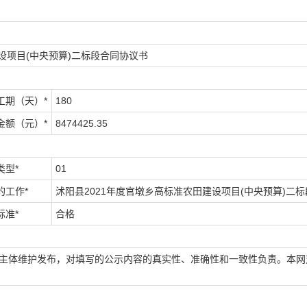
设项目(中央预算)二标段合同协议书
工期（天）*
180
金额（元）*
8474425.35
类型*
01
的工作*
沭阳县2021年度官墩乡高标准农田建设项目(中央预算)二
标准*
合格
场主体维护发布，对填写的公示内容的真实性、准确性和一致性负责。本网