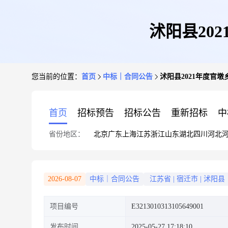
沭阳县20
您当前的位置：
首页
中标｜合同公告
沭阳县2021年度官
首页
招标预告
招标公告
重新招标
中
省份地区：
北京
广东
上海
江苏
浙江
山东
湖北
四川
河北
2026-08-07
中标｜合同公告
江苏省
|
宿迁市
|
沭阳县
项目编号
E3213010313105649001
发布时间
2025-05-27 17:18:10