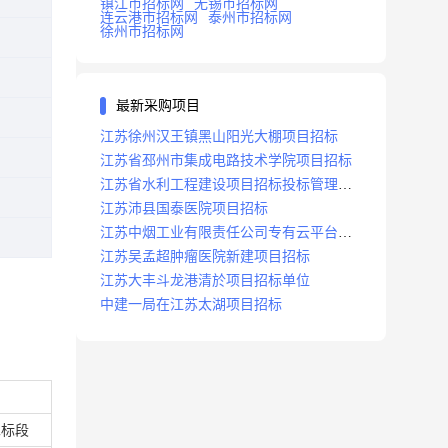
镇江市招标网
无锡市招标网
连云港市招标网
泰州市招标网
徐州市招标网
最新采购项目
江苏徐州汉王镇黑山阳光大棚项目招标
江苏省邳州市集成电路技术学院项目招标
江苏省水利工程建设项目招标投标管理办
法
江苏沛县国泰医院项目招标
江苏中烟工业有限责任公司专有云平台扩
容项目招标
江苏吴孟超肿瘤医院新建项目招标
江苏大丰斗龙港清於项目招标单位
中建一局在江苏太湖项目招标
二标段