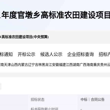
21年度官墩乡高标准农田建设项目
墩乡高标准农田建设项目(中央预算)
标通知
开标公示
候选人公示
企业招标查询
招标
河南
天津
山西
内蒙古
辽宁
吉林
黑龙江
安徽
福建
江西
湖南
广西
海南
重庆
贵州
招标状态
中标｜合同公告
标书获取截止时间