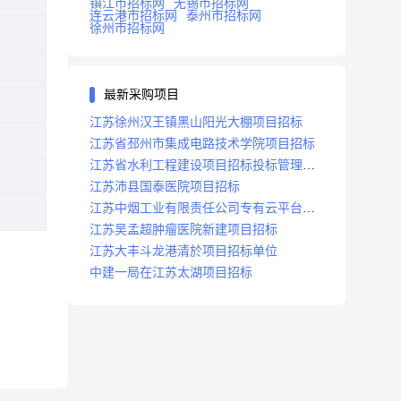
镇江市招标网
无锡市招标网
连云港市招标网
泰州市招标网
徐州市招标网
最新采购项目
江苏徐州汉王镇黑山阳光大棚项目招标
江苏省邳州市集成电路技术学院项目招标
江苏省水利工程建设项目招标投标管理办
法
江苏沛县国泰医院项目招标
江苏中烟工业有限责任公司专有云平台扩
容项目招标
江苏吴孟超肿瘤医院新建项目招标
江苏大丰斗龙港清於项目招标单位
中建一局在江苏太湖项目招标