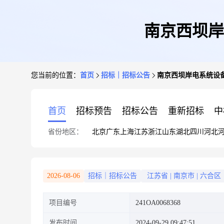
南京西坝岸
您当前的位置：
首页
招标｜招标公告
南京西坝岸电系统设
首页
招标预告
招标公告
重新招标
中
省份地区：
北京
广东
上海
江苏
浙江
山东
湖北
四川
河北
2026-08-06
招标｜招标公告
江苏省
|
南京市
|
六合区
项目编号
241OA0068368
发布时间
2024-09-29 09:47:51