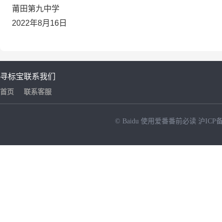
莆田第九中学
2022年8月16日
寻标宝
联系我们
首页
联系客服
© Baidu
使用爱番番前必读
沪ICP备
NEW
HOT