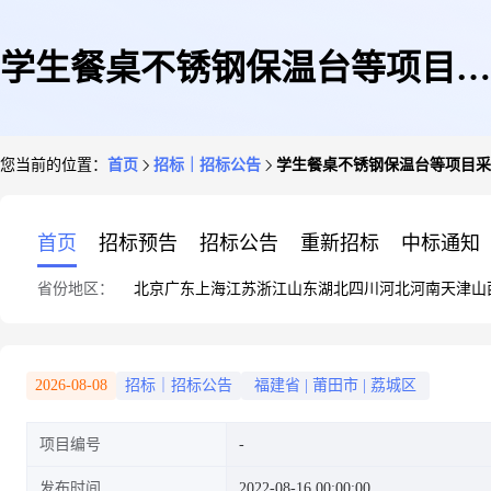
学生餐桌不锈钢保温台等项目采
您当前的位置：
首页
招标｜招标公告
学生餐桌不锈钢保温台等项目采
购项目公示
首页
招标预告
招标公告
重新招标
中标通知
省份地区：
北京
广东
上海
江苏
浙江
山东
湖北
四川
河北
河南
天津
山
2026-08-08
招标｜招标公告
福建省
|
莆田市
|
荔城区
项目编号
发布时间
2022-08-16 00:00:00