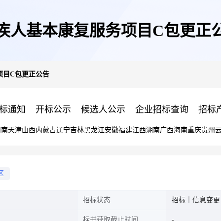
疾人基本康复服务项目C包更正
项目C包更正公告
标通知
开标公示
候选人公示
企业招标查询
招标
河南
天津
山西
内蒙古
辽宁
吉林
黑龙江
安徽
福建
江西
湖南
广西
海南
重庆
贵州
区
招标状态
招标｜信息变更
标书获取截止时间