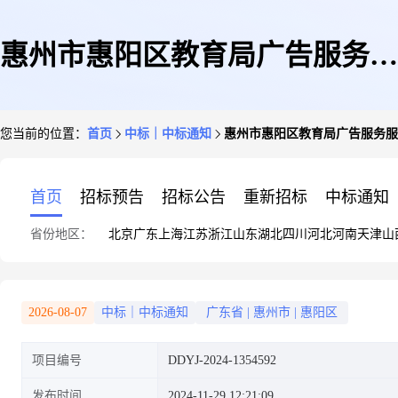
惠州市惠阳区教育局广告服务服
您当前的位置：
首页
中标｜中标通知
惠州市惠阳区教育局广告服务服
务采购定点议价成交公告
首页
招标预告
招标公告
重新招标
中标通知
省份地区：
北京
广东
上海
江苏
浙江
山东
湖北
四川
河北
河南
天津
山
2026-08-07
中标｜中标通知
广东省
|
惠州市
|
惠阳区
项目编号
DDYJ-2024-1354592
发布时间
2024-11-29 12:21:09