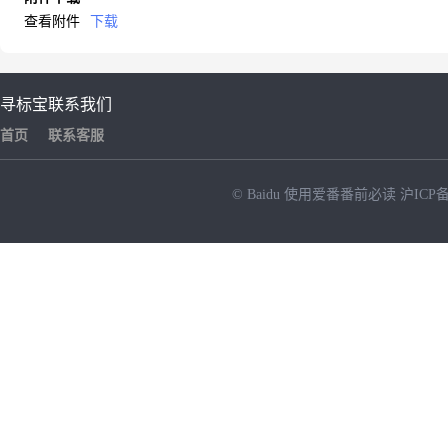
查看附件
下载
寻标宝
联系我们
首页
联系客服
© Baidu
使用爱番番前必读
沪ICP备
NEW
HOT