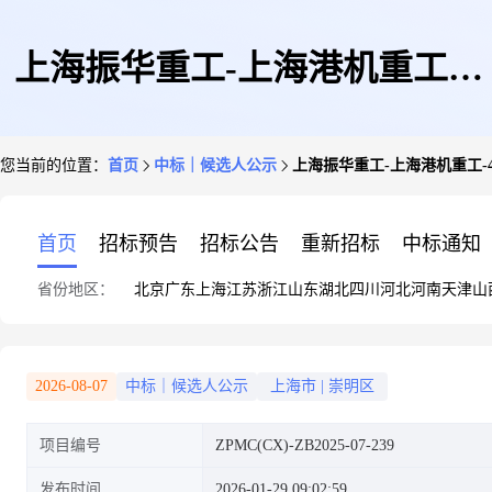
上海振华重工-上海港机重工-4
您当前的位置：
首页
中标｜候选人公示
上海振华重工-上海港机重工-
台焊材烘箱采购项目
首页
招标预告
招标公告
重新招标
中标通知
省份地区：
北京
广东
上海
江苏
浙江
山东
湖北
四川
河北
河南
天津
山
2026-08-07
中标｜候选人公示
上海市
|
崇明区
项目编号
ZPMC(CX)-ZB2025-07-239
发布时间
2026-01-29 09:02:59