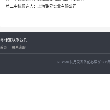
第二中标候选人：上海骏昇实业有限公司
寻标宝
联系我们
首页
联系客服
© Baidu
使用爱番番前必读
沪ICP备
NEW
HOT