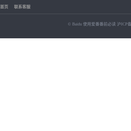
首页
联系客服
© Baidu
使用爱番番前必读
沪ICP备
NEW
HOT
暂时没有搜索结果…