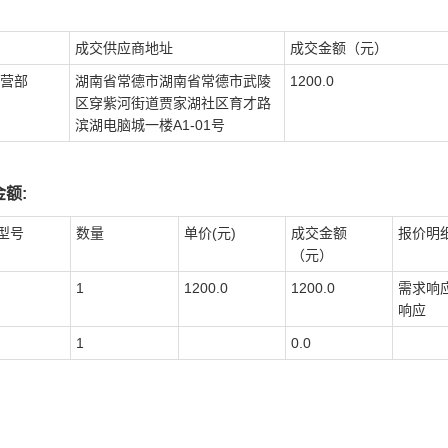
成交供应商地址
成交金额（元）
营部
湖南省常德市湖南省常德市武陵
1200.0
区穿紫河街道贾家湖社区育才路
滨湖电脑城一楼A1-01号
额:
型号
数量
单价(元)
成交金额
报价明
（元）
1
1200.0
1200.0
需求响
响应
1
0.0