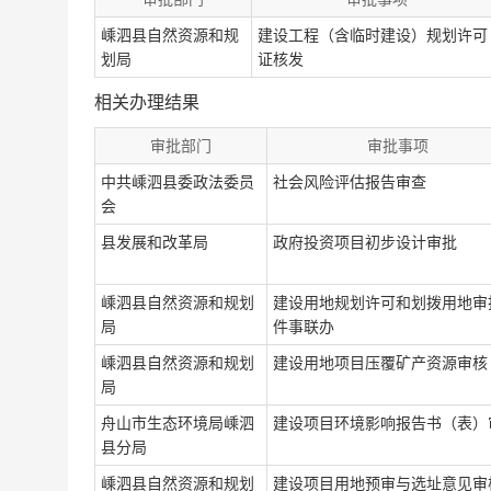
嵊泗县自然资源和规
建设工程（含临时建设）规划许可
划局
证核发
相关办理结果
审批部门
审批事项
中共嵊泗县委政法委员
社会风险评估报告审查
会
县发展和改革局
政府投资项目初步设计审批
嵊泗县自然资源和规划
建设用地规划许可和划拨用地审
局
件事联办
嵊泗县自然资源和规划
建设用地项目压覆矿产资源审核
局
舟山市生态环境局嵊泗
建设项目环境影响报告书（表）
县分局
嵊泗县自然资源和规划
建设项目用地预审与选址意见审