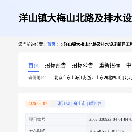
洋山镇大梅山北路及排水设施新建工
您当前的位置：
首页
洋山镇大梅山北路及排水设施新建工程(大梅山北
首页
招标预告
招标公告
重新招标
中
省份地区：
北京
广东
上海
江苏
浙江
山东
湖北
四川
河北
2026-08-07
浙江省
|
舟山市
|
嵊泗县
项目编号
2502-330922-04-01-847
发布时间
2026-01-28 10:23:02