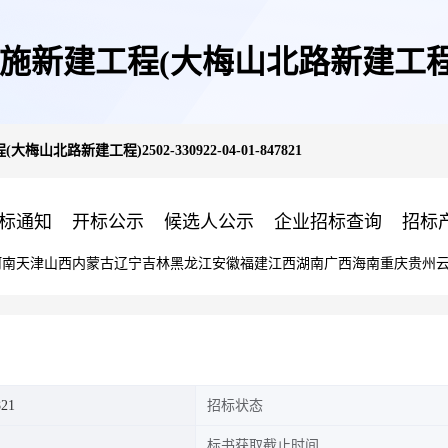
程(大梅山北路新建工程)2502-33
路新建工程)2502-330922-04-01-847821
标通知
开标公示
候选人公示
企业招标查询
招标
河南
天津
山西
内蒙古
辽宁
吉林
黑龙江
安徽
福建
江西
湖南
广西
海南
重庆
贵州
821
招标状态
标书获取截止时间