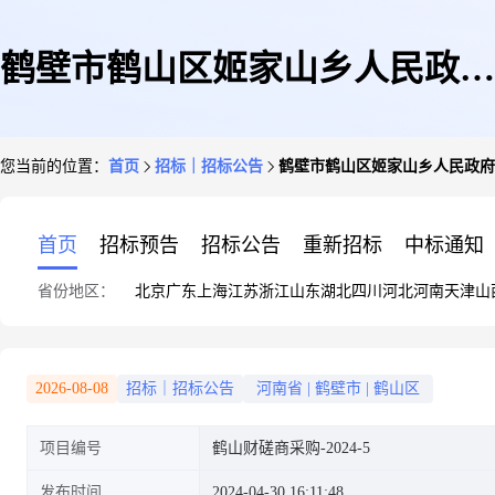
鹤壁市鹤山区姬家山乡人民政府
您当前的位置：
首页
招标｜招标公告
鹤壁市鹤山区姬家山乡人民政府鹤
鹤山区“北斗七星”"五好两宜”
首页
招标预告
招标公告
重新招标
中标通知
省份地区：
北京
广东
上海
江苏
浙江
山东
湖北
四川
河北
河南
天津
山
和美乡村试点试验项目(土建)监
2026-08-08
招标｜招标公告
河南省
|
鹤壁市
|
鹤山区
项目编号
鹤山财磋商采购-2024-5
理(二次)-竞争
发布时间
2024-04-30 16:11:48