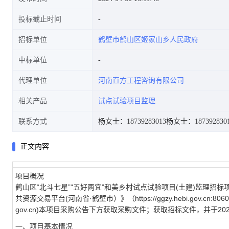
投标截止时间
招标单位
鹤壁市鹤山区姬家山乡人民政府
中标单位
代理单位
河南直方工程咨询有限公司
相关产品
试点试验项目监理
联系方式
杨女士：18739283013
杨女士：187392830
正文内容
项目概况
鹤山区“北斗七星”"五好两宜”和美乡村试点试验项目(土建)监理
招标
共资源交易平台(河南省·鹤壁市）》（https://ggzy.hebi.gov.cn:
gov.cn)本项目采购公告下方获取采购文件；
获取招标文件，并于
20
一、项目基本情况