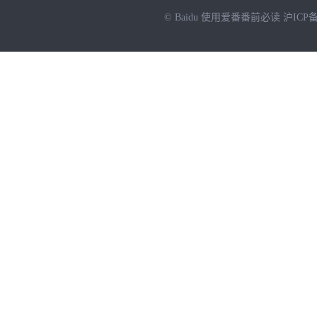
© Baidu
使用爱番番前必读
沪ICP备
NEW
HOT
暂时没有搜索结果…