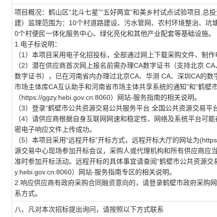
项目概况：鹤山区“北斗七星”“五好两宜”和美乡村试点试验项目,总投
建）监理范围为：10个村道路建设、污水管网、农村环境整治、坑
0个村便民一体化服务中心、绿化亮化和其他产业配套等基础设施。
1.电子标说明：
（1）本项目采用电子化招投标，全部通过网上下载采购文件、制作
（2）潜在供应商首次网上报名前需办理CA数字证书（支持北京 CA、
数字证书），已在河南省内办理过北京CA、华测 CA、深圳CA的
市场主体库CA互认助手和河南省市场主体共享系统的通知”和“鹤壁市
（https://ggzy.hebi.gov.cn:8060）网站-服务指南的相关说明。
（3）登录“鹤壁市公共资源交易公共服务平台 全国公共资源交易平台
（4）请供应商根据自身互联网网速和稳定性、网络及系统平台可能
密电子响应文件上传成功。
（5）本项目采用“远程开标”开标方式，远程开标大厅的网址为(https://zgcg
源交易中心现场参加开标会议，采购人或代理机构和所有供应商应
准时参加开标活动。远程开标的具体事宜请查阅“鹤壁市公共资源交易公共服
y.hebi.gov.cn:8060）网站-服务指南专区的相关说明。
2.响应供应商有政府采购合同融资意向的，请登录鹤壁市政府采购
系方式。
八、凡对本次招标提出询问，请按照以下方式联系