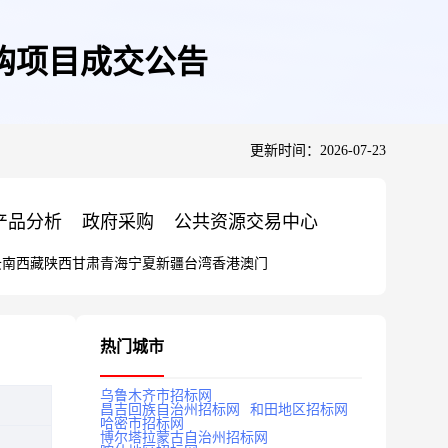
购项目成交公告
更新时间：2026-07-23
产品分析
政府采购
公共资源交易中心
云南
西藏
陕西
甘肃
青海
宁夏
新疆
台湾
香港
澳门
热门城市
乌鲁木齐市招标网
昌吉回族自治州招标网
和田地区招标网
哈密市招标网
博尔塔拉蒙古自治州招标网