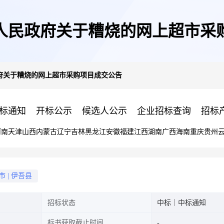
人民政府关于糟烧的网上超市采
府关于糟烧的网上超市采购项目成交公告
标通知
开标公示
候选人公示
企业招标查询
招标
河南
天津
山西
内蒙古
辽宁
吉林
黑龙江
安徽
福建
江西
湖南
广西
海南
重庆
贵州
市
|
伊吾县
招标状态
中标｜中标通知
标书获取截止时间