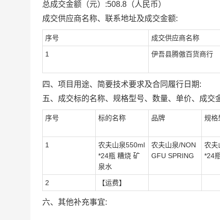
总成交金额（元）:
508.8
（人民币）
成交供应商名称、联系地址及成交金额:
序号
成交供应商名称
1
伊吾县腾傲百货商行
四、项目用途、简要技术要求及合同履行日期:
五、成交标的名称、规格型号、数量、单价、成交金
序号
标的名称
品牌
规格
1
农夫山泉550ml
农夫山泉/NON
农夫山
*24瓶 糟烧 矿
GFU SPRING
*24
泉水
2
【运费】
六、其他补充事宜: