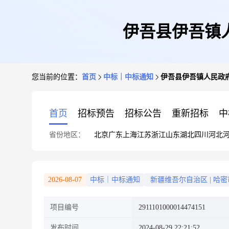
伊吾县伊吾镇
您当前的位置：
首页
中标｜中标通知
伊吾县伊吾镇人民政
首页
招标预告
招标公告
重新招标
中
省份地区：
北京
广东
上海
江苏
浙江
山东
湖北
四川
河北
2026-08-07
中标｜中标通知
新疆维吾尔自治区
|
哈密
项目编号
2911101000014474151
发布时间
2024-08-29 22:21:52