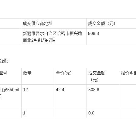
成交供应商地址
成交金额（元）
新疆维吾尔自治区哈密市振兴路
508.8
商业2#楼1轴-7轴
额:
型号
数量
单价(元)
成交金额
报价明
（元）
泉550ml
12
42.4
508.8
瓶
1
0.0