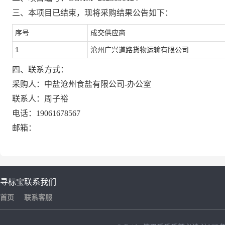
三、本项目已结束，现将采购结果公告如下
：
序号
成交供应商
1
沧州广兴道路货物运输有限公司
四、联系方式：
采
购
人：
中盐沧州食盐有限公司-办公室
联
系
人：
周子裕
电
话：
19061678567
邮
箱
：
寻标宝
联系我们
首页
联系客服