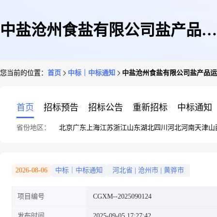
中盐沧州食盐有限公司盐产品运
您当前的位置：
首页
中标｜中标通知
中盐沧州食盐有限公司盐产品运输服
输服务项目(通州2025.9)中选成
首页
招标预告
招标公告
重新招标
中标通知
省份地区：
北京
广东
上海
江苏
浙江
山东
湖北
四川
河北
河南
天津
山
交公告
2026-08-06
中标｜中标通知
河北省
|
沧州市
|
黄骅市
项目编号
CGXM--2025090124
发布时间
2025-09-05 17:27:42