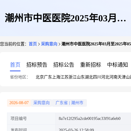
潮州市中医医院2025年03月至
您当前的位置：
首页
采购意向
潮州市中医医院2025年03月至2025年
2025年05月政府采购意向
首页
招标预告
招标公告
重新招标
中标通知
省份地区：
北京
广东
上海
江苏
浙江
山东
湖北
四川
河北
河南
天津
山
2026-08-07
采购意向
广东省
|
潮州市
项目编号
8a7e12f295a2cde00195ac33f91a6eb0
发布时间
2025-03-26 12:58:09