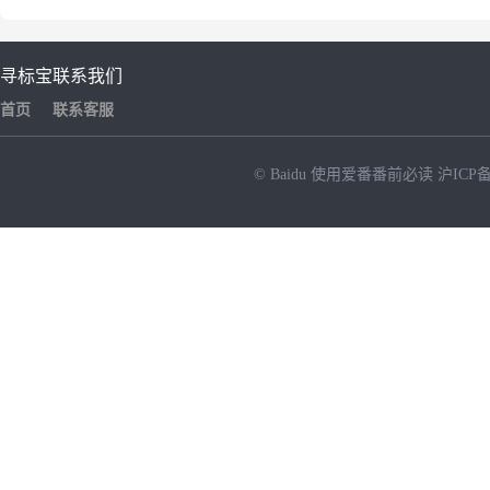
寻标宝
联系我们
首页
联系客服
© Baidu
使用爱番番前必读
沪ICP备
NEW
HOT
暂时没有搜索结果…