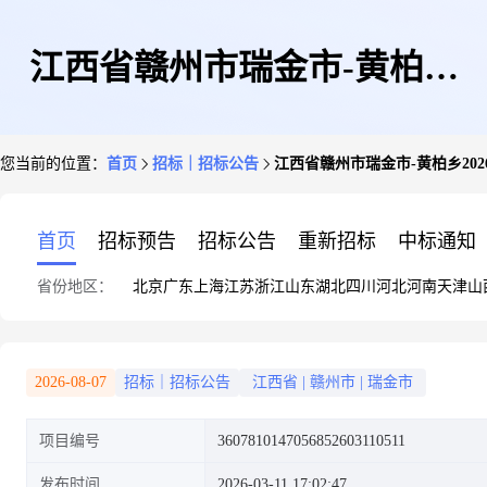
江西省赣州市瑞金市-黄柏乡
您当前的位置：
首页
招标｜招标公告
江西省赣州市瑞金市-黄柏乡20
2026年第一批财政衔接推进乡村
首页
招标预告
招标公告
重新招标
中标通知
省份地区：
北京
广东
上海
江苏
浙江
山东
湖北
四川
河北
河南
天津
山
振兴补助资金项目标段(三)监理
2026-08-07
招标｜招标公告
江西省
|
赣州市
|
瑞金市
项目编号
3607810147056852603110511
服务
发布时间
2026-03-11 17:02:47