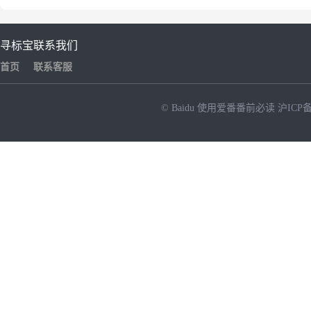
寻标宝
联系我们
首页
联系客服
© Baidu
使用爱番番前必读
沪ICP备
NEW
HOT
暂时没有搜索结果…