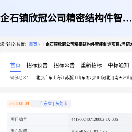
企石镇欣冠公司精密结构件智能
您当前的位置：
首页
企石镇欣冠公司精密结构件智能制造项目2号研发
制造项目2号研发楼(框架剪力墙
首页
招标预告
招标公告
重新招标
中标通知
省份地区：
北京
广东
上海
江苏
浙江
山东
湖北
四川
河北
河南
天津
山
地上18层一幢)验收备案
2026-08-08
广东省
|
东莞市
项目编号
4419002407120002-JX-006
发布时间
2026-03-23 18:03:26