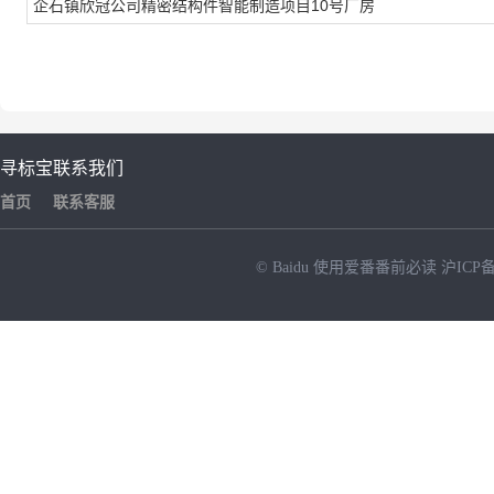
企石镇欣冠公司精密结构件智能制造项目10号厂房
寻标宝
联系我们
首页
联系客服
© Baidu
使用爱番番前必读
沪ICP备
NEW
HOT