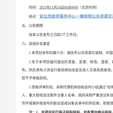
时间
：
2021年11月24日09点00分
（北京时间）
安丘市政务服务中心一楼南侧公共资源交
地点：
五、公告期限
自本公告发布之日起
3个工作日。
六、
其他补充事宜
1.本项目发布的媒介为：潍坊市公共资源交易网、中
2.关于本项目疑问提出的答复、变更、修改、澄清
布。供应商有义务自行查阅网站信息及进入交易系统查询
恕不予单独告知。
3.资格评审阶段，采购代理机构协助谈判小组通过“信
人、重大税收违法案件当事人名单、政府采购严重违法失
市环境保护局发布的联合惩戒对象名单中的供应商，拒绝
注：
1、本项目实行电子招标投标，如有意向参与投标