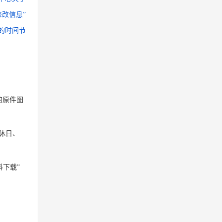
改信息”
的时间节
的原件图
公休日、
料下载”