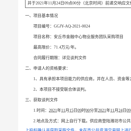
并于2021年11月24日09点00分（北京时间）前递交响应
一、项目基本情况
项目编号：
GGJY-AQ-2021-0024
项目名称：安丘市金融中心物业服务团队采购项目
最高限价：
71.4万元/年。
合同履行期限：详见谈判文件
二、申请人的资格要求：
1、具有承担本项目能力的供应商，并在人员、资金等
2、本项目不接受联合体谈判。
三、获取谈判文件
1.时间：
2021
年
11
月
15
日
09
时
00
分至
202
1
年
11
月
24
日
09
2.地点及方式：网上自行下载。供应商登陆潍坊市公
上投标确认并获取采购文件，未在市公共资源交易网上进