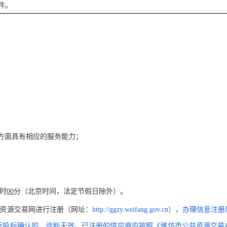
文件。
方面具有相应的服务能力；
时
00
分（北京时间，法定节假日除外）。
共资源交易网进
行注册（网址：
http://ggzy.weifang.gov.cn），办理信
行投标确认的，谈判无效。已注册的供应商应按照《潍坊市公共资源交易