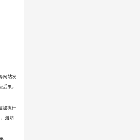
等网站发
应后果，
信被执行
局、潍坊
标。