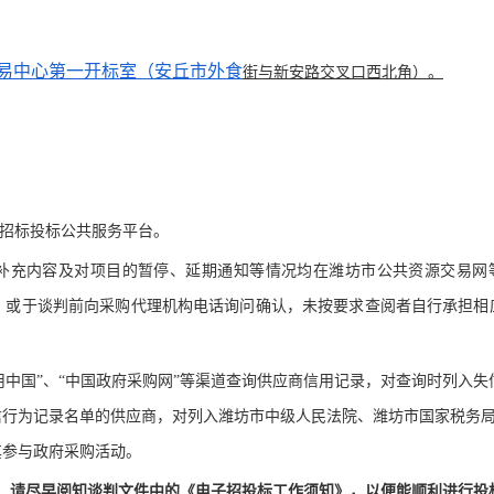
易中心第一开标室（安丘市外食
街与新安路交叉口西北角）。
国招标投标公共服务平台。
、补充内容及对项目的暂停、延期通知等情况均在潍坊市公共资源交易网
，或于谈判前向采购代理机构电话询问确认，未按要求查阅者自行承担相
用中国”、“中国政府采购网”等渠道查询供应商信用记录，对查询时列入失
信行为记录名单的供应商，对列入潍坊市中级人民法院、潍坊市国家税务
其参与政府采购活动。
，请尽早阅知
谈判文件
中的《电子招投标工作须知》，以便能顺利进行投