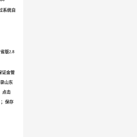
通过系统自
版2.8
保证金管
登录山东
，点击
）；保存