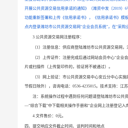
开展公共资源交易信用承诺的通知》（潍资中发〔2019）
功能重新签署和上传《信用承诺书》，《信用承诺书》模板可
点内登录潍坊市公共资源交易网“企业会员系统”，在“采购业务
3.公共资源交易网注册程序：
（
1）注册信息：供应商登陆潍坊市公共资源交易网，
（
2）上传证件：注册完成后通过网站会员中心“企业
片或扫描件（上传复印件的，验证将不被通过）。
（
3）网上验证：市公共资源交易中心安丘分中心实施网上验证
节假日除外），咨询电话：0536-4235015。技术支持：江苏
注：系统操作过程中遇到任何问题请登陆潍坊市公共
—“综合下载”中下载相关操作手册和“企业网上注册登记入
4.文件售价：0元。
四、提交响应文件截止时间、
谈判
时间和地点