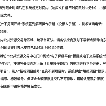
谈判
截止时间后在系统规定时间内（
响应文件
解密时间限时
30分钟），
响应文件
。
心“不见面开标”系统签到解密操作手册（投标人手册），技术咨询电话：
35598。
省内公共资源交易跨区域、跨平台互认。请各供应商及时下载新点驱动山东省
拨打技术支持电话0536-8097130咨询。
过潍坊市公共资源交易中心门户网站“电子保函平台”栏目或电子交易系统“
服务平台”，按照登录页面右上角《系统操作说明》的要求进行平台注册，
询项目”，录入“招标项目编号”查询不到项目时，系统弹出“填报项目”提示
目编号、标段编号、保证金金额保存提交后不可修改，请确认无误后保存
子保函的申请审核并投保成功。