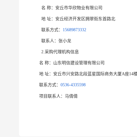
名
称：安丘市华欣物业有限公司
安丘经济开发区拥翠街东首路北
地
址：
联系方式：
15689873332
联系人：张小龙
2.采购代理机构信息
名
称：山东明信建设管理有限公司
地
址：
安丘市兴安路北段蓝星国际商务大厦
A座14
联系方式：
0536-4335598
项目联系人：马倩倩