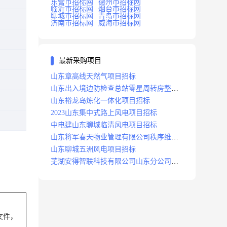
东营市招标网
德州市招标网
临沂市招标网
烟台市招标网
聊城市招标网
青岛市招标网
济南市招标网
威海市招标网
最新采购项目
山东章高线天然气项目招标
山东出入境边防检查总站零星周转房整修
项目招标中标
山东裕龙岛炼化一体化项目招标
2023山东集中式路上风电项目招标
中电建山东聊城临清风电项目招标
山东将军春天物业管理有限公司秩序维护
服务项目招标公告
山东聊城五洲风电项目招标
芜湖安得智联科技有限公司山东分公司济
南地区快递项目招标公告
采购文件，