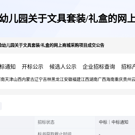
幼儿园关于文具套装/礼盒的网
验幼儿园关于文具套装/礼盒的网上商城采购项目成交公告
标通知
开标公示
候选人公示
企业招标查询
招标
河南
天津
山西
内蒙古
辽宁
吉林
黑龙江
安徽
福建
江西
湖南
广西
海南
重庆
贵州
招标状态
中标｜中标通知
标书获取截止时间