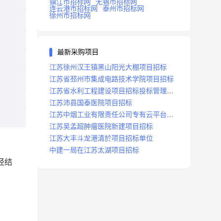
镇江市招标网
无锡市招标网
连云港市招标网
泰州市招标网
徐州市招标网
最新采购项目
江苏徐州汉王镇黑山阳光大棚项目招标
江苏省邳州市集成电路技术学院项目招标
江苏省水利工程建设项目招标投标管理办
法
江苏沛县国泰医院项目招标
江苏中烟工业有限责任公司专有云平台扩
容项目招标
江苏吴孟超肿瘤医院新建项目招标
江苏大丰斗龙港清於项目招标单位
中建一局在江苏太湖项目招标
经结