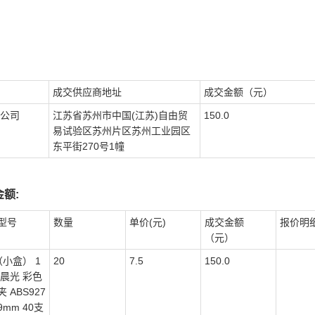
成交供应商地址
成交金额（元）
公司
江苏省苏州市中国(江苏)自由贸
150.0
易试验区苏州片区苏州工业园区
东平街270号1幢
额:
型号
数量
单价(元)
成交金额
报价明
（元）
（小盒） 1
20
7.5
150.0
m晨光 彩色
 ABS927
19mm 40支