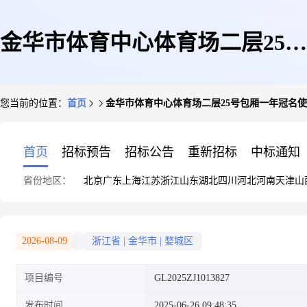
金华市体育中心体育场二层25号
您当前的位置：
首页
金华市体育中心体育场二层25号包厢一年冠名
包厢一年冠名使用权
首页
招标预告
招标公告
重新招标
中标通知
省份地区：
北京
广东
上海
江苏
浙江
山东
湖北
四川
河北
河南
天津
山
2026-08-09
浙江省
|
金华市
|
婺城区
项目编号
GL2025ZJ1013827
发布时间
2025-06-26 09:48:35