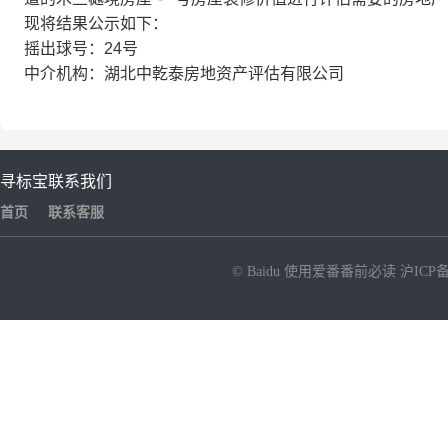
现将结果公示如下：
摇出球号：24号
中介机构：湖北中乾泰房地资产评估有限公司
寻标宝
联系我们
首页
联系客服
© Baidu
使用爱番番前必读
沪ICP备
NEW
HOT