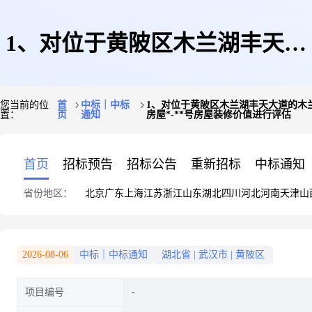
1、对位于黄陂区木兰湖丰天大
您当前的位
首
中标｜中标
1、对位于黄陂区木兰湖丰天大道的木兰
置：
页
通知
房屋*-**号房屋装修价值进行评估
道的木兰樾境房屋(与案涉*-**
首页
招标预告
招标公告
重新招标
中标通知
省份地区：
北京
广东
上海
江苏
浙江
山东
湖北
四川
河北
河南
天津
山
号房屋同类型的权证齐全的房
2026-08-06
中标｜中标通知
湖北省
|
武汉市
|
黄陂区
项目编号
屋)目前的市场价值进行评