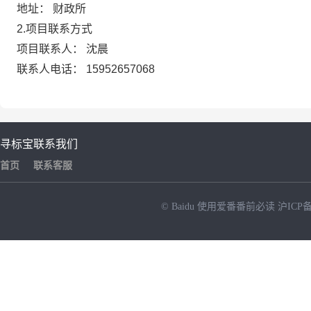
地址： 财政所
2.项目联系方式
项目联系人： 沈晨
联系人电话： 15952657068
寻标宝
联系我们
首页
联系客服
© Baidu
使用爱番番前必读
沪ICP备
NEW
HOT