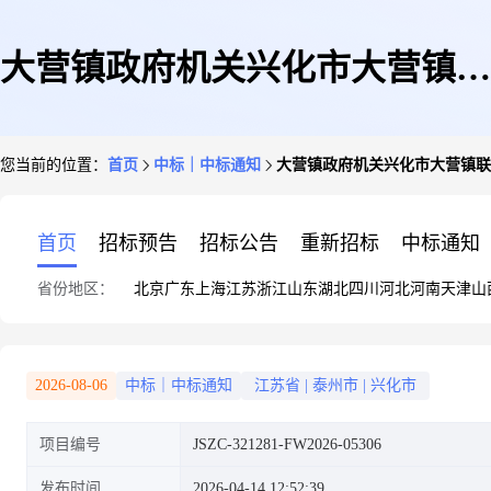
大营镇政府机关兴化市大营镇联
您当前的位置：
首页
中标｜中标通知
大营镇政府机关兴化市大营镇联
镇村2025年宜居宜业和美乡村建
首页
招标预告
招标公告
重新招标
中标通知
省份地区：
北京
广东
上海
江苏
浙江
山东
湖北
四川
河北
河南
天津
山
设项目跟踪审计成交公告
2026-08-06
中标｜中标通知
江苏省
|
泰州市
|
兴化市
项目编号
JSZC-321281-FW2026-05306
发布时间
2026-04-14 12:52:39