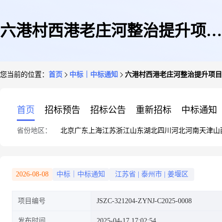
六港村西港老庄河整治提升项目
您当前的位置：
首页
中标｜中标通知
六港村西港老庄河整治提升项目
成交公告
首页
招标预告
招标公告
重新招标
中标通知
省份地区：
北京
广东
上海
江苏
浙江
山东
湖北
四川
河北
河南
天津
山
2026-08-08
中标｜中标通知
江苏省
|
泰州市
|
姜堰区
项目编号
JSZC-321204-ZYNJ-C2025-0008
发布时间
2025-04-17 17:02:54