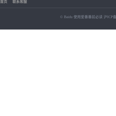
首页
联系客服
© Baidu
使用爱番番前必读
沪ICP备
NEW
HOT
暂时没有搜索结果…