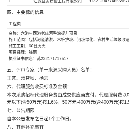
1
江苏益民建设工程有限公司
91321204774655967
四、主要标的信息
工程类
名称：
六港村西港老庄河整治提升项目
施工范围：
包括河道清淤、木桩护坡、河坡绿化、农村生活垃圾收
施工工期：60日历天
项目经理：钱丽
执业证书信息：苏232171717517
五、评审专家（单一来源采购人员）名单：
王芃、汤智秋、杨志
六、代理服务收费标准及金额：
本次采购招标代理服务费由成交供应商支付，代理服务费以
元以下(含50万元)按1.6%，50万元-400万元(含400万元)按1
七、公告期限
自本公告发布之日起1个工作日。
八、其他补充事宜