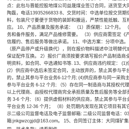
点：此包与晋能控股地煤公司益晟煤业签订合同，送货至大
陶磊，电话13935266833 8、交货时间：中选单位按交
料，包装尺寸要便于货物的装卸和搬运，严禁性能抵触、互
应。 10、产品质量及服务承诺： （1）质保期：12个月
务和备件服务，满足产品维修需要。 （3）供应商需签定《
信履约、售后服务等做出承诺。 11、中选方案：分项中选。
（原产品停产或升级换代），则在报价物料描述中注明替代
保证配件互换。 2）报价厂商须按要求填写报价产品制造商
明资料，如合同、中选通知书等. 13、供应商违约规定： (1
(2）供应商中选后未签定合同，主动放弃的，禁止其参与平台
的，禁止其参与平台业务6-12个月; (4)供应商参与同一
参与平台业务 6-12 个月; （5）存在同一制造商与其授
以上代理商、由授权代理商完全承担质量及售后服务等全部
务 3-6 个月; （6）提供虚假材料的供应商，禁止其参与平台
平台业务 12-36 个月； （8）处罚期内发现在其它项目有其
示二级公司监督电话及电子监督邮箱: 二级公司监督电话：035
箱:jnkgwzcgjd@163.com。 15、合同签订主体：大