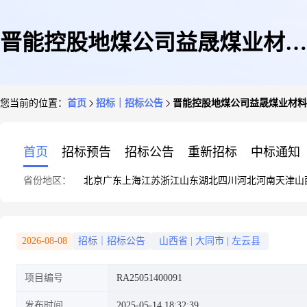
晋能控股地煤公司益晟煤业材料
您当前的位置：
首页
招标｜招标公告
晋能控股地煤公司益晟煤业材料2
2025年5月LED数码矿灯、监控
首页
招标预告
招标公告
重新招标
中标通知
省份地区：
北京
广东
上海
江苏
浙江
山东
湖北
四川
河北
河南
天津
山
电源等采购(二次公询)采购公告
2026-08-08
招标｜招标公告
山西省
|
大同市
|
左云县
项目编号
RA25051400091
(晋能控股煤业集团地煤大同有
发布时间
2025-05-14 18:32:39