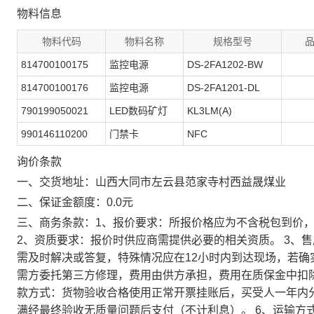
物料信息
物料代码
物料名称
规格型号
814700100175
监控电源
DS-2FA1202-BW
814700100176
监控电源
DS-2FA1201-DL
790199050021
LED数码矿灯
KL3LM(A)
990146110200
门禁卡
NFC
询价条款
一、交货地址：山西大同市左云县范家寺村西益晟煤业
二、保证金额度：0.0元
三、商务条款：1、报价要求：所报价格应为不含税包到价，
2、资质要求：报价时供应商需提供必要的相关资质。 3、
需及时解决或答复，特殊情况应在12小时内到达现场，若
需方委托第三方修理，费用由供方承担，费用在质保金中扣除。
款方式：货物验收合格使用正常开票挂账后，买受人一年内分
满经最终验收无质量问题后支付（不计利息）。 6、运输方