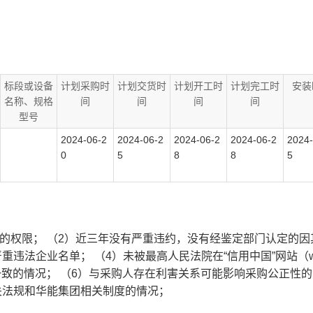
标段或设备
计划采购时
计划交货时
计划开工时
计划完工时
安装
名称、规格
间
间
间
间
型号
2024-06-2
2024-06-2
2024-06-2
2024-06-2
2024-
0
5
8
8
5
权限； （2）近三年没有严重违约，没有经鉴定部门认定的因其
单； （4）未被最高人民法院在“信用中国”网站（www.credi
一致的情况； （6）与采购人存在利害关系可能影响采购公正性
关法规和华能集团相关制度的情况；