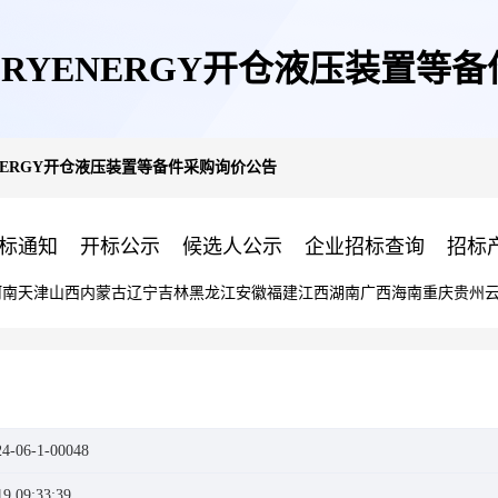
LORYENERGY开仓液压装置
YENERGY开仓液压装置等备件采购询价公告
标通知
开标公示
候选人公示
企业招标查询
招标
河南
天津
山西
内蒙古
辽宁
吉林
黑龙江
安徽
福建
江西
湖南
广西
海南
重庆
贵州
4-06-1-00048
19 09:33:39