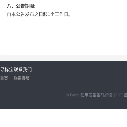
八、公告期限:
自本公告发布之日起1个工作日。
寻标宝
联系我们
首页
联系客服
© Baidu
使用爱番番前必读
沪ICP备
NEW
HOT