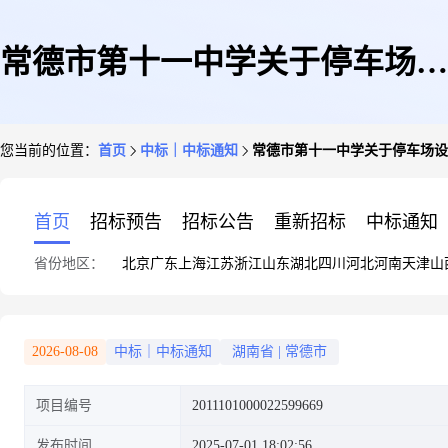
常德市第十一中学关于停车场设
您当前的位置：
首页
中标｜中标通知
常德市第十一中学关于停车场设
备的网上超市采购项目成交公告
首页
招标预告
招标公告
重新招标
中标通知
省份地区：
北京
广东
上海
江苏
浙江
山东
湖北
四川
河北
河南
天津
山
2026-08-08
中标｜中标通知
湖南省
|
常德市
项目编号
2011101000022599669
发布时间
2025-07-01 18:02:56