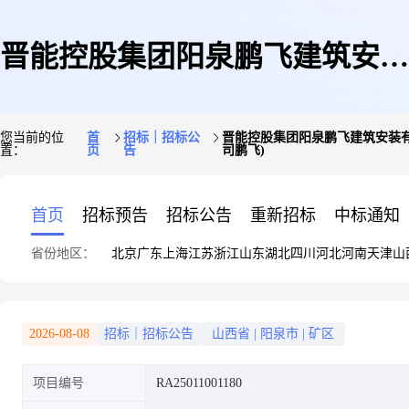
晋能控股集团阳泉鹏飞建筑安装
您当前的位
首
招标｜招标公
晋能控股集团阳泉鹏飞建筑安装有
置：
页
告
司鹏飞)
有限公司材料2025年1月14日石
首页
招标预告
招标公告
重新招标
中标通知
省份地区：
北京
广东
上海
江苏
浙江
山东
湖北
四川
河北
河南
天津
山
硝、黄沙物资采购采购公告(阳
2026-08-08
招标｜招标公告
山西省
|
阳泉市
|
矿区
项目编号
RA25011001180
泉阳煤中小企业投资管理(集团)