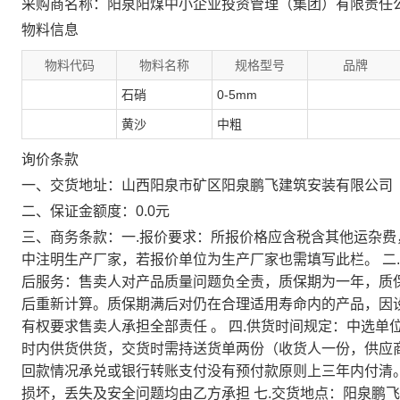
采购商名称：阳泉阳煤中小企业投资管理（集团）有限责任
物料信息
物料代码
物料名称
规格型号
品牌
石硝
0-5mm
黄沙
中粗
询价条款
一、交货地址：山西阳泉市矿区阳泉鹏飞建筑安装有限公司
二、保证金额度：0.0元
三、商务条款：一.报价要求：所报价格应含税含其他运杂费，
中注明生产厂家，若报价单位为生产厂家也需填写此栏。 二.
后服务：售卖人对产品质量问题负全责，质保期为一年，质
后重新计算。质保期满后对仍在合理适用寿命内的产品，因
有权要求售卖人承担全部责任 。 四.供货时间规定：中选单
时内供货供货，交货时需持送货单两份（收货人一份，供应商
回款情况承兑或银行转账支付没有预付款原则上三年内付清。
损坏，丢失及安全问题均由乙方承担 七.交货地点：阳泉鹏飞