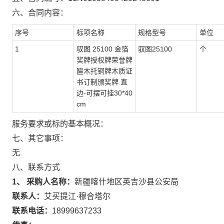
六、合同内容：
序号
标项名称
规格型号
单位
1
驭图 25100 金箔
驭图25100
个
奖牌授权牌荣誉牌
匾木托铜牌木质证
书订制颁奖牌 直
边-可摆可挂30*40
cm
服务要求或标的基本概况：
七、其它事项：
无
八、联系方式
1、 采购人名称：
新疆喀什地区英吉沙县公安局
联系人：
艾买提江·穆合塔尔
联系电话：
18999637233