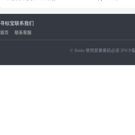
寻标宝
联系我们
首页
联系客服
© Baidu
使用爱番番前必读
沪ICP备
NEW
HOT
暂时没有搜索结果…