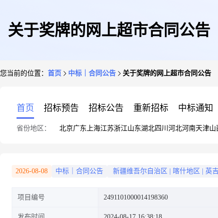
关于奖牌的网上超市合同公告
您当前的位置：
首页
中标｜合同公告
关于奖牌的网上超市合同公告
首页
招标预告
招标公告
重新招标
中标通知
省份地区：
北京
广东
上海
江苏
浙江
山东
湖北
四川
河北
河南
天津
山
2026-08-08
中标｜合同公告
新疆维吾尔自治区
|
喀什地区
|
英
项目编号
2491101000014198360
发布时间
2024-08-17 16:38:18