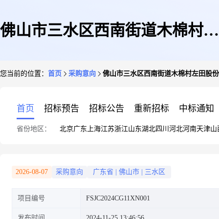
佛山市三水区西南街道木棉村左
您当前的位置：
首页
采购意向
佛山市三水区西南街道木棉村左田股份
田股份经济合作社围合停车收费
首页
招标预告
招标公告
重新招标
中标通知
省份地区：
北京
广东
上海
江苏
浙江
山东
湖北
四川
河北
河南
天津
山
项目采购意向公开
2026-08-07
采购意向
广东省
|
佛山市
|
三水区
项目编号
FSJC2024CG11XN001
发布时间
2024-11-25 13:46:56