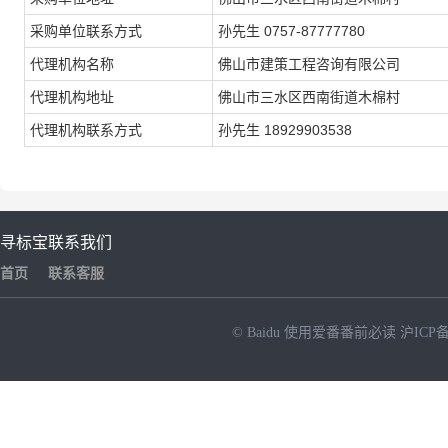
采购单位联系方式
孙先生 0757-87777780
代理机构名称
佛山市建策工程咨询有限公司
代理机构地址
佛山市三水区西南街道木棉村
代理机构联系方式
孙先生 18929903538
寻标宝
联系我们
首页
联系客服
© Baidu
使用爱番番前必读
沪ICP备
NEW
HOT