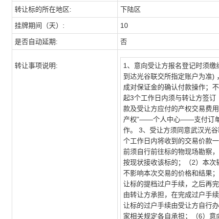
转让标的所在地区:
下陆区
挂牌期间（天）:
10
是否自动延期:
否
转让事项说明:
1、意向受让方报名登记时须缴纳
到达光谷联交所指定账户为准)
成对保证金的确认付款操作；不
起3个工作日内须与转让方签订
款及受让方应付的产权交易费用
产权”——个人中心——支付订
作。 3、受让方须同意武汉光
个工作日内将收到的交易价款一
前须自行前往标的物现场勘察，
按现状接收该标的；（2）本次
不影响本次交易的价格和结果；
让标的提档过户手续，之后再完
由转让方承担，在完成过户手续
让标的过户手续由受让方自行办
家相关规定各自承担；（6）意