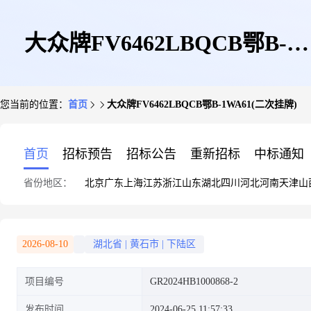
大众牌FV6462LBQCB鄂B-
您当前的位置：
首页
大众牌FV6462LBQCB鄂B-1WA61(二次挂牌)
1WA61(二次挂牌)
首页
招标预告
招标公告
重新招标
中标通知
省份地区：
北京
广东
上海
江苏
浙江
山东
湖北
四川
河北
河南
天津
山
2026-08-10
湖北省
|
黄石市
|
下陆区
项目编号
GR2024HB1000868-2
发布时间
2024-06-25 11:57:33