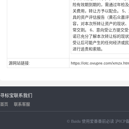
险有效期到期的，需通过年检及
关费用，转让方予以配合。 5
具的资产评估报告（黄石众嘉评鉴字
容，对本次所转让资产的现状、
常交割。 6、意向受让方提交
诺已充分了解本次转让标的现状
受让后可能产生的任何经济或民
进行追责和索赔。
源网站链接:
https://otc.ovupre.com/xmzx.ht
寻标宝
联系我们
首页
联系客服
© Baidu
使用爱番番前必读
沪ICP备