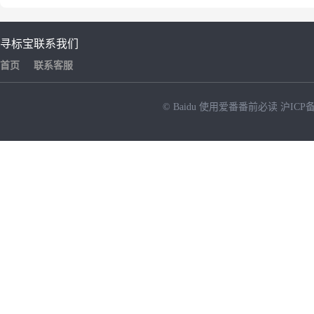
寻标宝
联系我们
首页
联系客服
© Baidu
使用爱番番前必读
沪ICP备
NEW
HOT
暂时没有搜索结果…