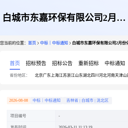
白城市东嘉环保有限公司2月份
您当前的位置：
首页
中标｜中标通知
白城市东嘉环保有限公司2月份
化学备件与药剂(二次)询比单采
首页
招标预告
招标公告
重新招标
中标通知
省份地区：
北京
广东
上海
江苏
浙江
山东
湖北
四川
河北
河南
天津
山
购流标公告
2026-08-08
中标｜中标通知
吉林省
|
白城市
|
洮北区
项目编号
发布时间
2026-03-11 11:13:19