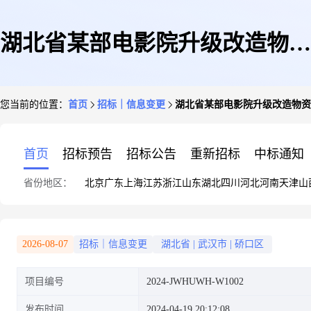
湖北省某部电影院升级改造物资
您当前的位置：
首页
招标｜信息变更
湖北省某部电影院升级改造物资
采购项目(二次)更正公告
首页
招标预告
招标公告
重新招标
中标通知
省份地区：
北京
广东
上海
江苏
浙江
山东
湖北
四川
河北
河南
天津
山
2026-08-07
招标｜信息变更
湖北省
|
武汉市
|
硚口区
项目编号
2024-JWHUWH-W1002
发布时间
2024-04-19 20:12:08