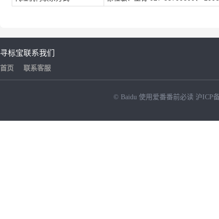
寻标宝
联系我们
首页
联系客服
© Baidu
使用爱番番前必读
沪ICP备
NEW
HOT