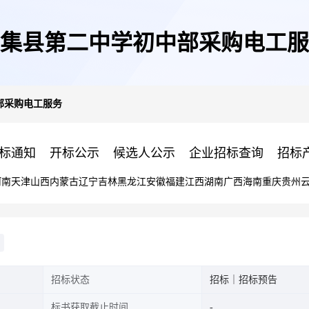
集县第二中学初中部采购电工服
部采购电工服务
标通知
开标公示
候选人公示
企业招标查询
招标
河南
天津
山西
内蒙古
辽宁
吉林
黑龙江
安徽
福建
江西
湖南
广西
海南
重庆
贵州
招标状态
招标｜招标预告
标书获取截止时间