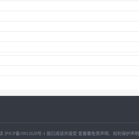
读
沪ICP备19012628号-1
我已阅读并接受
爱番番免责声明
、
权利保护声明