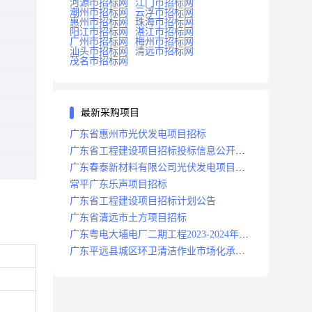
河源市招标网
江门市招标网
潮州市招标网
云浮市招标网
惠州市招标网
珠海市招标网
阳江市招标网
湛江市招标网
广州市招标网
梅州市招标网
汕头市招标网
清远市招标网
茂名市招标网
最新采购项目
广东省惠州市光伏发电项目招标
广东省工程建设项目招标投标信息公开目
录
广东春泰新材料有限公司光伏发电项目招
标
常平广东乐声项目招标
广东省工程建设项目招标计划公告
广东省清远市土方项目招标
广东粤电大埔电厂二期工程2023-2024年度
安保服务项目招标公告
广东平远县城区环卫清洁作业市场化承包
项目招标中标候选人公示