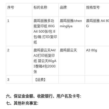
序号
标的名称
品牌
规格型号
1
晨鸣丽雅多功
晨鸣丽雅/chen
晨鸣丽雅 A4 8
能复印纸 80G
mingliya
G
A4 500张/包 8
包/箱 打印/复印
纸
2
晨鸣碧云天A4/
晨鸣碧云天
A3 80g
A3打印纸复印
纸 碧云天80gA
3整箱4包2000
张
3
【运费】
六、保证金金额、收款银行、用户名及卡号:
七、其他补充事宜: