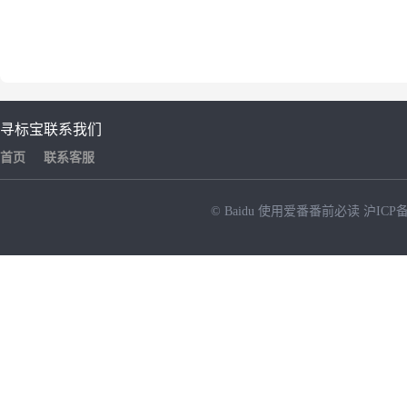
寻标宝
联系我们
首页
联系客服
© Baidu
使用爱番番前必读
沪ICP备
NEW
HOT