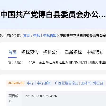
中国共产党博白县委员会办公室
您当前的位置：
首页
中标｜中标通知
中国共产党博白县委员会办公室
关于打印/复印纸的网上超市采
首页
招标预告
招标公告
重新招标
中标通知
省份地区：
北京
广东
上海
江苏
浙江
山东
湖北
四川
河北
河南
天津
山
购项目成交公告
2026-08-06
中标｜中标通知
广西壮族自治区
|
玉林市
|
博白县
项目编
2021801000007804376
号