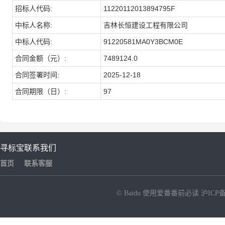
招标人代码:
11220112013894795F
中标人名称:
吉林长恒建设工程有限公司
中标人代码:
91220581MA0Y3BCM0E
合同金额（元）:
7489124.0
合同签署时间:
2025-12-18
合同期限（日）:
97
寻标宝
联系我们
首页
联系客服
© Baidu
使用爱番番前必读
沪ICP备
NEW
HOT