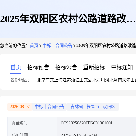
2025年双阳区农村公路道路改造
您当前的位置：
首页
中标｜合同公告
2025年双阳区农村公路道路改
工程(非煤矿山道路工程)合同备
首页
招标预告
招标公告
重新招标
中标通知
省份地区：
北京
广东
上海
江苏
浙江
山东
湖北
四川
河北
河南
天津
山
案
2026-08-07
中标｜合同公告
吉林省
|
长春市
|
双阳区
项目编号
CCS20250820JTGC01001001
发布时间
2025-12-18 14:57:34