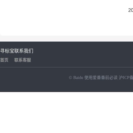
2025年05月
寻标宝
联系我们
首页
联系客服
© Baidu
使用爱番番前必读
沪ICP备
NEW
HOT