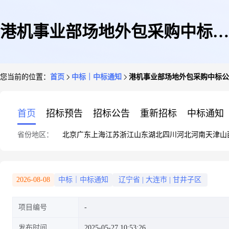
港机事业部场地外包采购中标公
您当前的位置：
首页
中标｜中标通知
港机事业部场地外包采购中标公
告
首页
招标预告
招标公告
重新招标
中标通知
省份地区：
北京
广东
上海
江苏
浙江
山东
湖北
四川
河北
河南
天津
山
2026-08-08
中标｜中标通知
辽宁省
|
大连市
|
甘井子区
项目编号
发布时间
2025-05-27 10:53:26